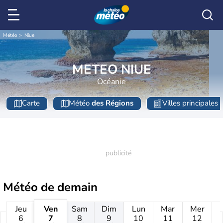
Météo
Niue
METEO NIUE
Océanie
Carte
Météo
des Régions
Villes principales
Météo de
demain
Jeu
Ven
Sam
Dim
Lun
Mar
Mer
6
7
8
9
10
11
12