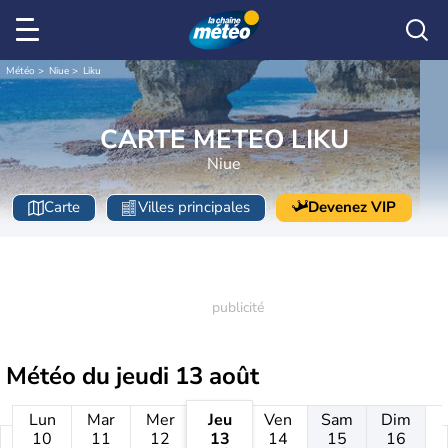
Météo
Niue
Liku
CARTE METEO LIKU
Niue
Carte
Villes principales
Devenez VIP
Météo du
jeudi 13 août
Lun
Mar
Mer
Jeu
Ven
Sam
Dim
10
11
12
13
14
15
16