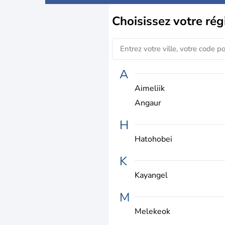
Choisissez
votre rég
A
Aimeliik
Angaur
H
Hatohobei
K
Kayangel
M
Melekeok