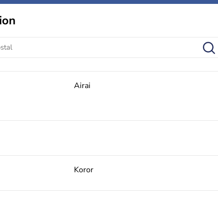
ion
Airai
Koror