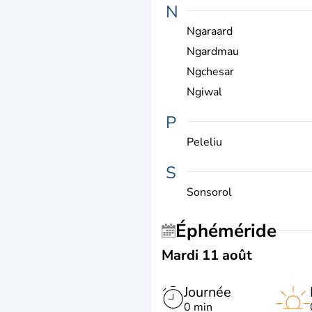
N
Ngaraard
Ngardmau
Ngchesar
Ngiwal
P
Peleliu
S
Sonsorol
Éphéméride
Mardi 11 août
Journée
0 min