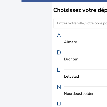
Choisissez
votre dé
A
Almere
D
Dronten
L
Lelystad
N
Noordoostpolder
U