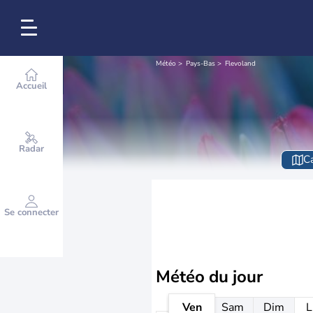
Météo
Pays-Bas
Flevoland
Accueil
Radar
Ca
Se connecter
Météo
du jour
Ven
Sam
Dim
L