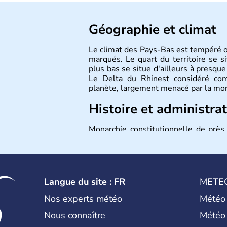
Géographie et climat
Le climat des Pays-Bas est tempéré oc
marqués. Le quart du territoire se s
plus bas se situe d'ailleurs à presqu
Le Delta du Rhinest considéré com
planète, largement menacé par la mo
Histoire et administra
Monarchie constitutionnelle de près
ont pour capitale Amsterdam. D'
importance, Rotterdam pour le trafic
la construction européenne. Le p
Alexander.depuis le 30 avril 2013.
Langue du site : FR
METE
Nos experts météo
Météo
Nous connaître
Météo