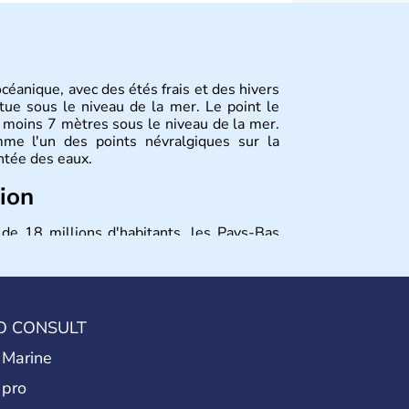
éanique, avec des étés frais et des hivers
itue sous le niveau de la mer. Le point le
e moins 7 mètres sous le niveau de la mer.
me l'un des points névralgiques sur la
ntée des eaux.
tion
 de 18 millions d'habitants, les Pays-Bas
autres villes jouissent d'une grande
 commercial, et La Haye pour son rôle dans
ays est représenté par le Roi Willem-
O CONSULT
 Marine
 pro