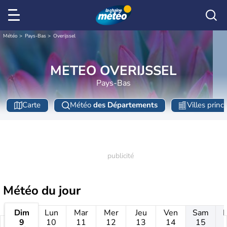
Météo
Pays-Bas
Overijssel
METEO OVERIJSSEL
Pays-Bas
Carte
Météo
des Départements
Villes princ
Météo
du jour
Dim
Lun
Mar
Mer
Jeu
Ven
Sam
9
10
11
12
13
14
15