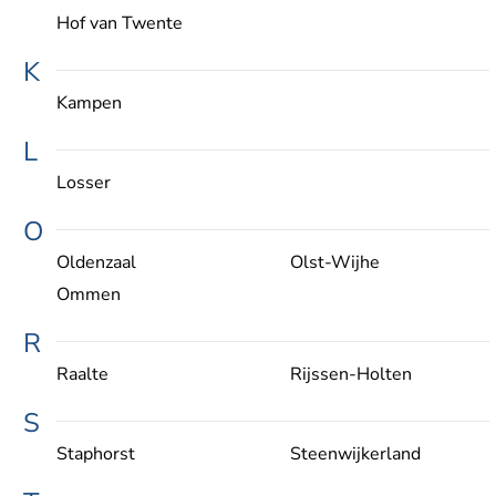
Hof van Twente
K
Kampen
L
Losser
O
Oldenzaal
Olst-Wijhe
Ommen
R
Raalte
Rijssen-Holten
S
Staphorst
Steenwijkerland