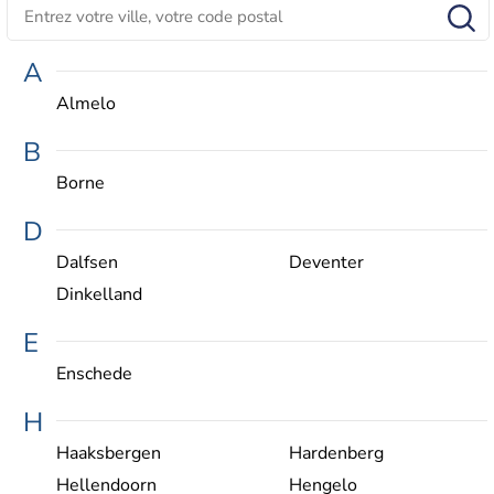
A
Almelo
B
Borne
D
Dalfsen
Deventer
Dinkelland
E
Enschede
H
Haaksbergen
Hardenberg
Hellendoorn
Hengelo