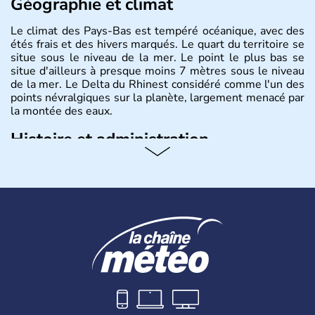
Géographie et climat
Le climat des Pays-Bas est tempéré océanique, avec des
étés frais et des hivers marqués. Le quart du territoire se
situe sous le niveau de la mer. Le point le plus bas se
situe d'ailleurs à presque moins 7 mètres sous le niveau
de la mer. Le Delta du Rhinest considéré comme l'un des
points névralgiques sur la planète, largement menacé par
la montée des eaux.
Histoire et administration
Monarchie constitutionnelle de près de 18 millions
d'habitants, les Pays-Bas ont pour capitale Amsterdam.
D'autres villes jouissent d'une grande importance,
Rotterdam pour le trafic commercial, et La Haye pour son
rôle dans la construction européenne. Le pays est
représenté par le Roi Willem-Alexander.depuis le 30
avril 2013.