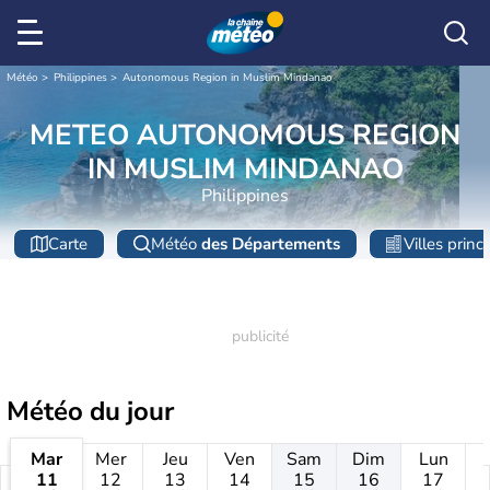
Météo
Philippines
Autonomous Region in Muslim Mindanao
METEO AUTONOMOUS REGION
IN MUSLIM MINDANAO
Philippines
Carte
Météo
des Départements
Villes princ
Météo
du jour
Mar
Mer
Jeu
Ven
Sam
Dim
Lun
11
12
13
14
15
16
17