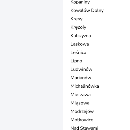
Kopaniny
Kowalów Dolny
Kresy
Krężoły
Kulczyzna
Laskowa
Leśnica
Lipno
Ludwinów
Marianów
Michalinówka
Mierzawa
Miąsowa
Modrzejów
Motkowice
Nad Stawami