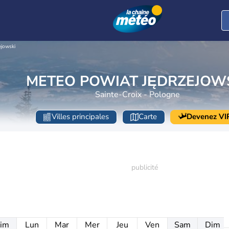
ejowski
METEO POWIAT JĘDRZEJOW
Sainte-Croix - Pologne
Villes principales
Carte
Devenez VI
im
Lun
Mar
Mer
Jeu
Ven
Sam
Dim