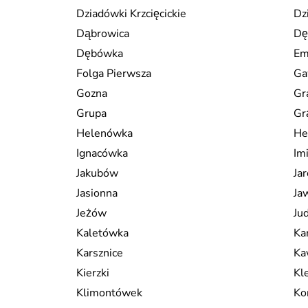
Dziadówki Krzcięcickie
Dz
Dąbrowica
Dę
Dębówka
Em
Folga Pierwsza
Ga
Gozna
Gr
Grupa
Gr
Helenówka
He
Ignacówka
Im
Jakubów
Ja
Jasionna
Ja
Jeżów
Ju
Kaletówka
Ka
Karsznice
Ka
Kierzki
Kl
Klimontówek
Ko