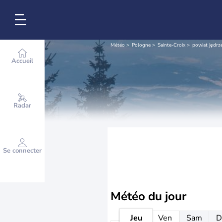
Météo
Pologne
Sainte-Croix
powiat jędrz
Accueil
Radar
Se connecter
Météo
du jour
Jeu
Ven
Sam
D