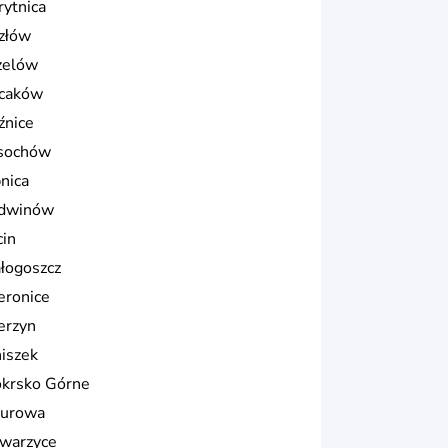
rytnica
złów
zelów
caków
źnice
sochów
pnica
dwinów
cin
łogoszcz
eronice
erzyn
iszek
krsko Górne
urowa
warzyce