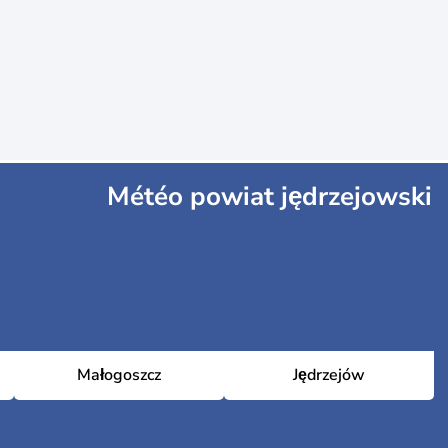
Météo powiat jędrzejowski
Małogoszcz
Jędrzejów