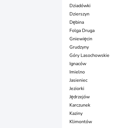
Dziadówki
Dzierszyn
Dębina
Folga Druga
Gniewięcin
Grudzyny
Góry Lasochowskie
Ignaców
Imielno
Jasieniec
Jeziorki
Jędrzejów
Karczunek
Kaziny
Klimontów