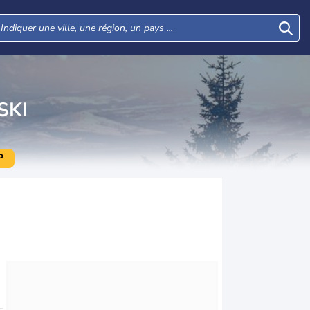
SKI
P
Lun
Mar
Mer
Jeu