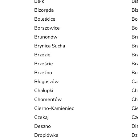
Bełk
Bi
Bizoręda
Bi
Boleścice
Bo
Borszowice
Bo
Brunonów
Br
Brynica Sucha
Br
Brzezie
Br
Brzeście
Br
Brzeźno
Bu
Błogoszów
Ca
Chałupki
Ch
Chomentów
Ch
Cierno-Kamieniec
Ci
Czekaj
Cz
Deszno
Di
Dropiówka
Dz