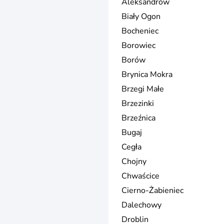
Aleksandrów
Biały Ogon
Bocheniec
Borowiec
Borów
Brynica Mokra
Brzegi Małe
Brzezinki
Brzeźnica
Bugaj
Cegła
Chojny
Chwaścice
Cierno-Żabieniec
Dalechowy
Droblin