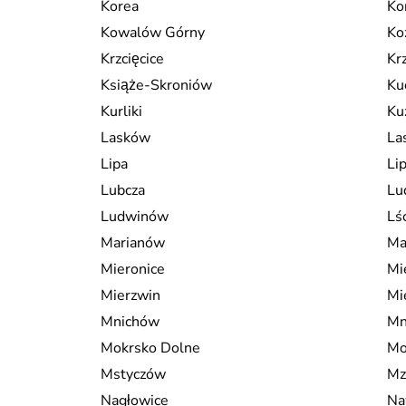
Korea
Ko
Kowalów Górny
Ko
Krzcięcice
Kr
Książe-Skroniów
Ku
Kurliki
Ku
Lasków
La
Lipa
Li
Lubcza
Lu
Ludwinów
Lś
Marianów
Ma
Mieronice
Mi
Mierzwin
Mi
Mnichów
Mn
Mokrsko Dolne
Mo
Mstyczów
Mz
Nagłowice
Na