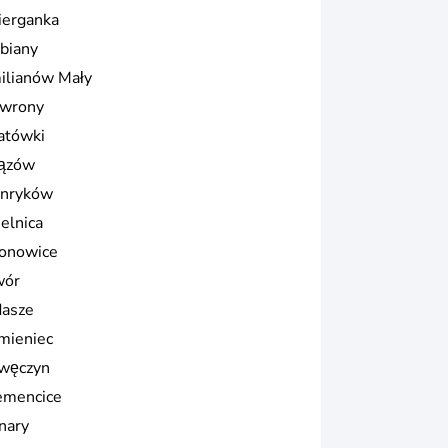
ierganka
biany
ilianów Mały
wrony
atówki
ązów
nryków
ielnica
ronowice
wór
dasze
mieniec
węczyn
emencice
nary