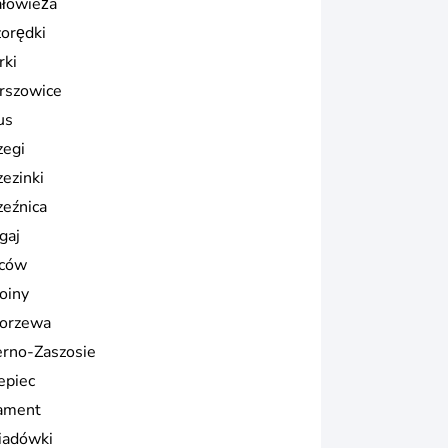
ałowieża
zorędki
rki
rszowice
us
zegi
zezinki
zeźnica
gaj
ców
oiny
orzewa
erno-Zaszosie
epiec
ament
iadówki