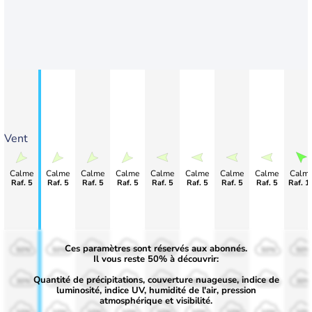
Vent
Calme
Calme
Calme
Calme
Calme
Calme
Calme
Calme
Calm
Raf. 5
Raf. 5
Raf. 5
Raf. 5
Raf. 5
Raf. 5
Raf. 5
Raf. 5
Raf. 1
Ces paramètres sont réservés aux abonnés.
50%
50%
50%
50%
50%
50%
50%
50%
50%
Il vous reste 50% à découvrir:
Quantité de précipitations, couverture nuageuse, indice de
30%
30%
30%
30%
30%
30%
30%
30%
30%
luminosité, indice UV, humidité de l'air, pression
atmosphérique et visibilité.