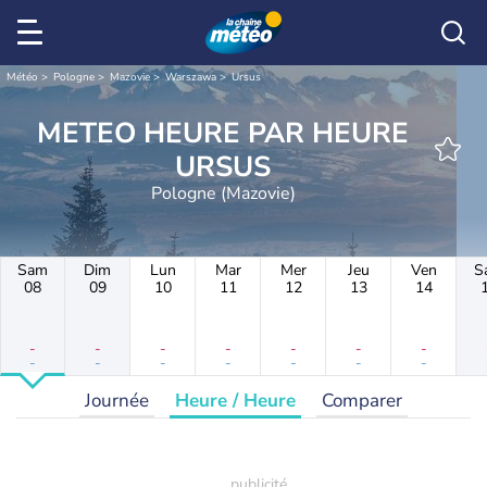
Météo
Pologne
Mazovie
Warszawa
Ursus
METEO HEURE PAR HEURE
URSUS
Pologne (Mazovie)
Sam
Dim
Lun
Mar
Mer
Jeu
Ven
S
08
09
10
11
12
13
14
-
-
-
-
-
-
-
-
-
-
-
-
-
-
Journée
Heure / Heure
Comparer