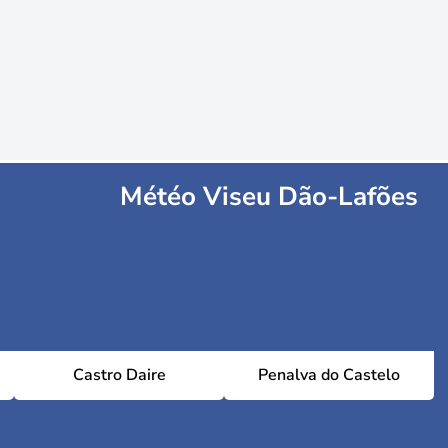
Météo Viseu Dão-Lafões
Castro Daire
Penalva do Castelo