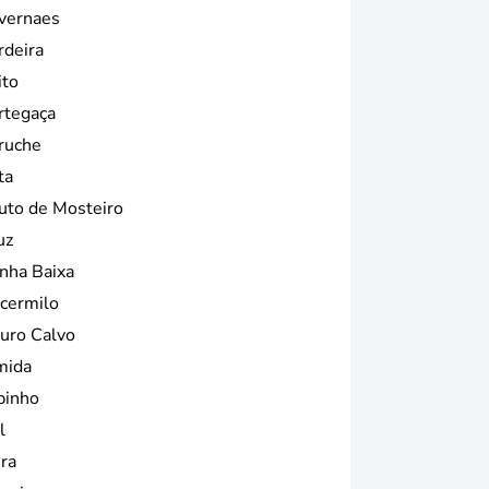
vernaes
rdeira
ito
rtegaça
ruche
ta
uto de Mosteiro
uz
nha Baixa
cermilo
uro Calvo
mida
pinho
l
ira