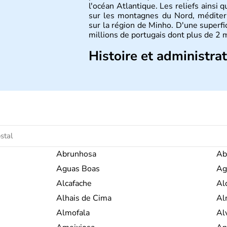
l'océan Atlantique. Les reliefs ainsi q
sur les montagnes du Nord, méditer
sur la région de Minho. D'une superf
millions de portugais dont plus de 2 m
Histoire et administra
Le Portugal est à l'origine majoritai
de romains. En 1255, Lisbonne de
rapidement comme point de commerce
le Portugal brille dans le monde en
économiques et culturels. La monarch
instaurée. Dictature de 1926 à 1974
en 1986.
Abrunhosa
Ab
Aguas Boas
Ag
Alcafache
Al
Alhais de Cima
Al
Almofala
Al