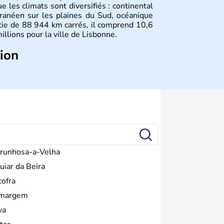
ue les climats sont diversifiés : continental
ranéen sur les plaines du Sud, océanique
icie de 88 944 km carrés, il comprend 10,6
illions pour la ville de Lisbonne.
tion
rement composé de lusitaniens, de celtes et
vient la capitale du pays et s'impose
 européen. Du XVe jusqu'au XVIe siècle,
tier comme l'un des plus grands pouvoirs
ie est abolie en 1910 et la République est
, il devient membre de l'Union Européenne
runhosa-a-Velha
uiar da Beira
cofra
margem
va