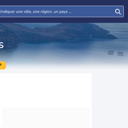
S
P
Lun
Mar
Mer
Jeu