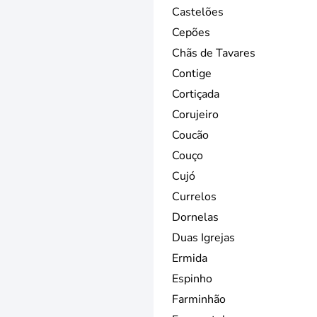
Castelões
Cepões
Chãs de Tavares
Contige
Cortiçada
Corujeiro
Coucão
Couço
Cujó
Currelos
Dornelas
Duas Igrejas
Ermida
Espinho
Farminhão