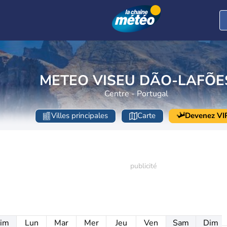
METEO VISEU DÃO-LAFÕE
Centre - Portugal
Villes principales
Carte
Devenez VI
im
Lun
Mar
Mer
Jeu
Ven
Sam
Dim