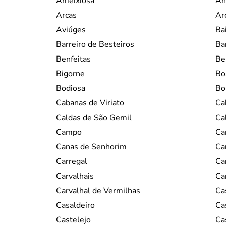
Ameixiosa
An
Arcas
Ar
Aviúges
Ba
Barreiro de Besteiros
Ba
Benfeitas
Be
Bigorne
Bo
Bodiosa
Bo
Cabanas de Viriato
Ca
Caldas de São Gemil
Ca
Campo
Ca
Canas de Senhorim
Ca
Carregal
Ca
Carvalhais
Ca
Carvalhal de Vermilhas
Ca
Casaldeiro
Ca
Castelejo
Ca