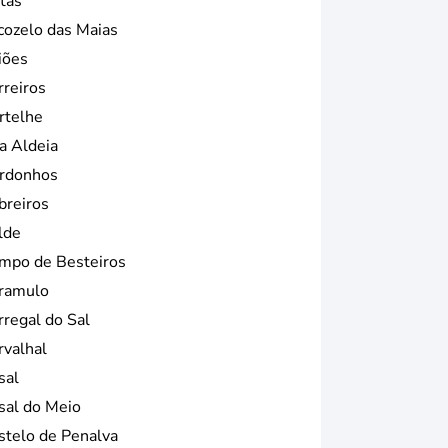
tas
cozelo das Maias
iões
rreiros
rtelhe
a Aldeia
rdonhos
breiros
lde
mpo de Besteiros
ramulo
rregal do Sal
rvalhal
sal
sal do Meio
stelo de Penalva