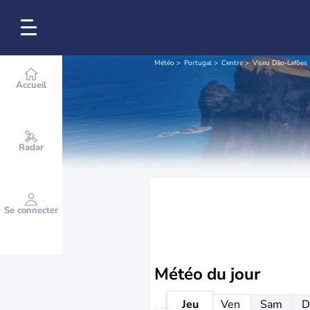
Météo
Portugal
Centre
Viseu Dão-Lafões
Accueil
Radar
Se connecter
Météo
du jour
Jeu
Ven
Sam
D