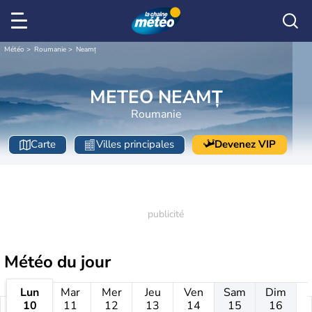
Météo
Roumanie
Neamț
METEO NEAMȚ
Roumanie
Carte
Villes principales
Devenez VIP
Météo
du jour
Lun
Mar
Mer
Jeu
Ven
Sam
Dim
10
11
12
13
14
15
16