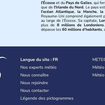
l'Écosse
et du
Pays de Galles
, qui f
que de
l'Irlande du Nord
. Le pays es
l'océan Atlantique
,
la Manche
,
la
Royaume-Uni comprend également 
au large de l’Écosse. Sa capitale,
Lo
plus de
8 millions de Londoniens
dépasse les
60 millions d’habitants
,
Histoire et administra
Le
Royaume-Uni
naît officiellement 
Royaume de Grande-Bretagne
et le
Siècle des Lumières
, il s’illustre en
l
Langue du site : FR
METE
Il devient en 1807 la première nation 
de l’
Union Européenne
à partir de
Nos experts météo
Météo
années 1980, d’importantes
réforme
Nous connaître
Météo
influençant durablement son déve
marquer sa culture et son rayonnemen
Nous rejoindre
Nous contacter
Légende des pictogrammes