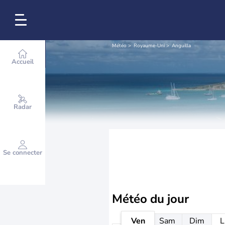
Météo
Royaume-Uni
Anguilla
Accueil
Radar
Se connecter
Météo
du jour
Ven
Sam
Dim
L