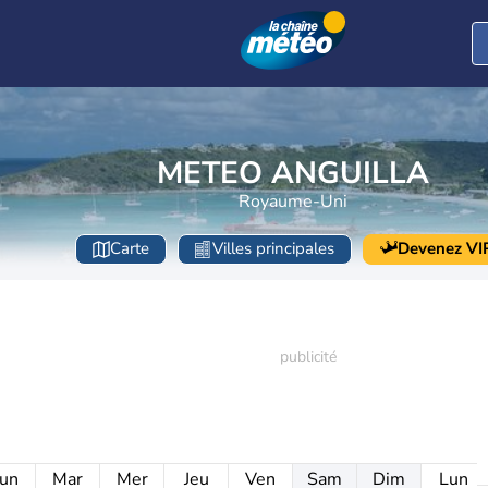
METEO ANGUILLA
Royaume-Uni
Carte
Villes principales
Devenez VI
un
Mar
Mer
Jeu
Ven
Sam
Dim
Lun