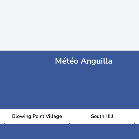
Météo Anguilla
Blowing Point Village
South Hill