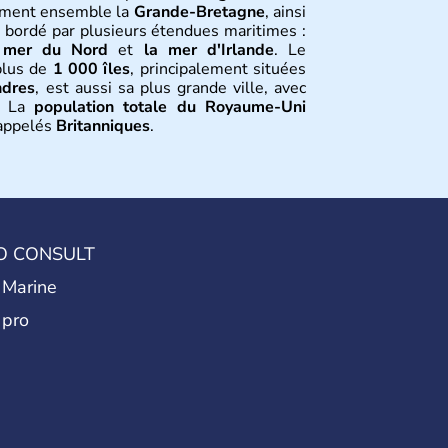
orment ensemble la
Grande-Bretagne
, ainsi
t bordé par plusieurs étendues maritimes :
 mer du Nord
et
la mer d'Irlande
. Le
plus de
1 000 îles
, principalement situées
ndres
, est aussi sa plus grande ville, avec
. La
population totale du Royaume-Uni
 appelés
Britanniques
.
tion
en 1801 avec l’
Acte d’Union
, réunissant le
Royaume d’Irlande
. Puissance majeure du
ittérature
, en
sciences
et dans l’innovation.
O CONSULT
à abolir le
commerce d’esclaves
. Membre
 1973, le
Royaume-Uni
engage, dès les
 Marine
s économiques
fondées sur le
libéralisme
,
 pro
loppement. Son
histoire riche
continue de
t international.