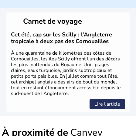
l’emblème national qui sert d’illustration au drapeau
rouge et bleu bien connu.
Carnet de voyage
Histoire et administration
L'Angleterre est l’une des quatre nations constitutives du
Cet été, cap sur les Scilly : l’Angleterre
Royaume-Uni
. Elle est peuplée de plus de 50 millions
tropicale à deux pas des Cornouailles
d’habitants, les
Anglais
, et constitue à elle seule, près de
84% de la population de l’ensemble. Le pays s’est créé au
À une quarantaine de kilomètres des côtes de
Xème siècle et tient son nom des
Angles
, peuple
Cornouailles, les îles Scilly offrent l’un des décors
germanique installé sur ces terres. Première démocratie
les plus inattendus du Royaume-Uni : plages
parlementaire au monde, elle doit son développement à
claires, eaux turquoise, jardins subtropicaux et
l’essor industriel du XIXème siècle.
petits ports paisibles. En juillet comme tout l’été,
cet archipel anglais a des airs de bout du monde,
tout en restant étonnamment accessible depuis le
sud-ouest de l’Angleterre.
Lire l'article
À proximité de
Canvey