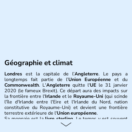
Géographie et climat
Londres
est la capitale de l’
Angleterre
. Le pays a
longtemps fait partie de l’
Union Européenne
et du
Commonwealth
. L'
Angleterre
quitte l'
UE
le 31 janvier
2020 (le fameux Brexit). Ce départ aura des impacts sur
la frontière entre l'
Irlande
et le
Royaume-Uni
(qui scinde
l'île d'Irlande entre l'Eire et l'Irlande du Nord, nation
constitutive du Royaume-Uni) et devient une frontière
terrestre extérieure de l'
Union européenne
.
Sa monnaie est la
livre sterling
. Le temps y est souvent
instable avec de nombreuses précipitations : il s’agit d’un
climat océanique tempéré. La Croix de Saint-George est