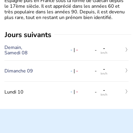
Espagne puis en France sous la forme de Gaëtan depuis
le 17ème siècle. Il est apprécié dans les années 60 et
très populaire dans les années 90. Depuis, il est devenu
plus rare, tout en restant un prénom bien identifié.
jours suivants
Demain,
-
-
|
-
-
Samedi 08
km/h
-
-
|
-
Dimanche 09
-
km/h
-
-
|
-
Lundi 10
-
km/h