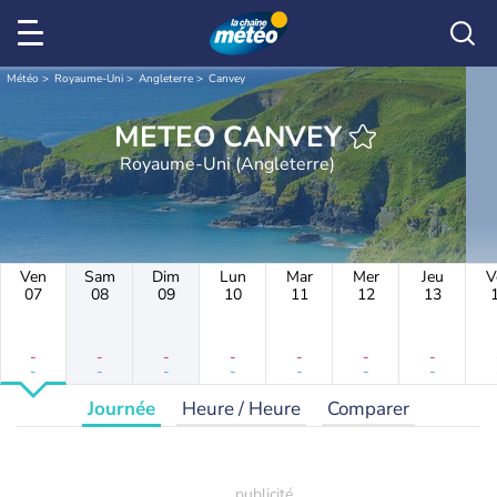
Météo
Royaume-Uni
Angleterre
Canvey
METEO CANVEY
Royaume-Uni (Angleterre)
Ven
Sam
Dim
Lun
Mar
Mer
Jeu
V
07
08
09
10
11
12
13
-
-
-
-
-
-
-
-
-
-
-
-
-
-
Journée
Heure / Heure
Comparer