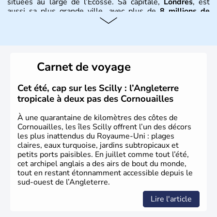
situées au large de l’Écosse. Sa capitale,
Londres
, est
aussi sa plus grande ville, avec plus de
8 millions de
Londoniens
. La
population totale du Royaume-Uni
dépasse les
60 millions d’habitants
, appelés
Britanniques
.
Histoire et administration
Carnet de voyage
Le
Royaume-Uni
naît officiellement en 1801 avec l’
Acte
d’Union
, réunissant le
Royaume de Grande-Bretagne
et
Cet été, cap sur les Scilly : l’Angleterre
le
Royaume d’Irlande
. Puissance majeure du
Siècle des
tropicale à deux pas des Cornouailles
Lumières
, il s’illustre en
littérature
, en
sciences
et dans
l’innovation. Il devient en 1807 la première nation à abolir
À une quarantaine de kilomètres des côtes de
le
commerce d’esclaves
. Membre de l’
Union Européenne
Cornouailles, les îles Scilly offrent l’un des décors
à partir de 1973, le
Royaume-Uni
engage, dès les années
les plus inattendus du Royaume-Uni : plages
1980, d’importantes
réformes économiques
fondées sur
claires, eaux turquoise, jardins subtropicaux et
le
libéralisme
, influençant durablement son
petits ports paisibles. En juillet comme tout l’été,
développement. Son
histoire riche
continue de marquer
cet archipel anglais a des airs de bout du monde,
sa culture et son rayonnement international.
tout en restant étonnamment accessible depuis le
sud-ouest de l’Angleterre.
Lire l'article