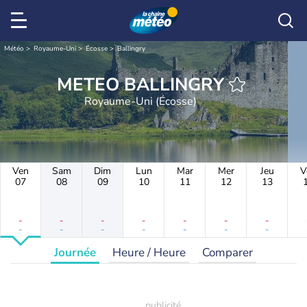
Météo
Royaume-Uni
Écosse
Ballingry
METEO BALLINGRY
Royaume-Uni (Écosse)
Ven
Sam
Dim
Lun
Mar
Mer
Jeu
V
07
08
09
10
11
12
13
-
-
-
-
-
-
-
-
-
-
-
-
-
-
Journée
Heure / Heure
Comparer