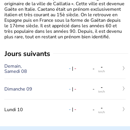
originaire de la ville de Caillatia ». Cette ville est devenue
Gaëte en Italie. Caetano était un prénom exclusivement
italien et très courant au 15è siècle. On le retrouve en
Espagne puis en France sous la forme de Gaëtan depuis
le 17ème siècle. Il est apprécié dans les années 60 et
très populaire dans les années 90. Depuis, il est devenu
plus rare, tout en restant un prénom bien identifié.
jours suivants
Demain,
-
-
|
-
-
Samedi 08
km/h
-
-
|
-
Dimanche 09
-
km/h
-
-
|
-
Lundi 10
-
km/h