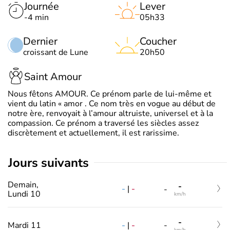
Journée
Lever
-4 min
05h33
Dernier
Coucher
croissant de Lune
20h50
Saint Amour
Nous fêtons AMOUR. Ce prénom parle de lui-même et
vient du latin « amor . Ce nom très en vogue au début de
notre ère, renvoyait à l’amour altruiste, universel et à la
compassion. Ce prénom a traversé les siècles assez
discrètement et actuellement, il est rarissime.
jours suivants
Demain,
-
-
|
-
-
Lundi 10
km/h
-
-
|
-
Mardi 11
-