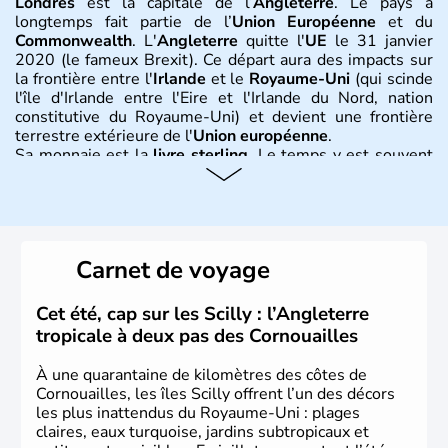
Londres
est la capitale de l’
Angleterre
. Le pays a
longtemps fait partie de l’
Union Européenne
et du
Commonwealth
. L'
Angleterre
quitte l'
UE
le 31 janvier
2020 (le fameux Brexit). Ce départ aura des impacts sur
la frontière entre l'
Irlande
et le
Royaume-Uni
(qui scinde
l'île d'Irlande entre l'Eire et l'Irlande du Nord, nation
constitutive du Royaume-Uni) et devient une frontière
terrestre extérieure de l'
Union européenne
.
Sa monnaie est la
livre sterling
. Le temps y est souvent
instable avec de nombreuses précipitations : il s’agit d’un
climat océanique tempéré. La Croix de Saint-George est
l’emblème national qui sert d’illustration au drapeau
rouge et bleu bien connu.
Carnet de voyage
Histoire et administration
L'Angleterre est l’une des quatre nations constitutives du
Cet été, cap sur les Scilly : l’Angleterre
Royaume-Uni
. Elle est peuplée de plus de 50 millions
tropicale à deux pas des Cornouailles
d’habitants, les
Anglais
, et constitue à elle seule, près de
84% de la population de l’ensemble. Le pays s’est créé au
À une quarantaine de kilomètres des côtes de
Xème siècle et tient son nom des
Angles
, peuple
Cornouailles, les îles Scilly offrent l’un des décors
germanique installé sur ces terres. Première démocratie
les plus inattendus du Royaume-Uni : plages
parlementaire au monde, elle doit son développement à
claires, eaux turquoise, jardins subtropicaux et
l’essor industriel du XIXème siècle.