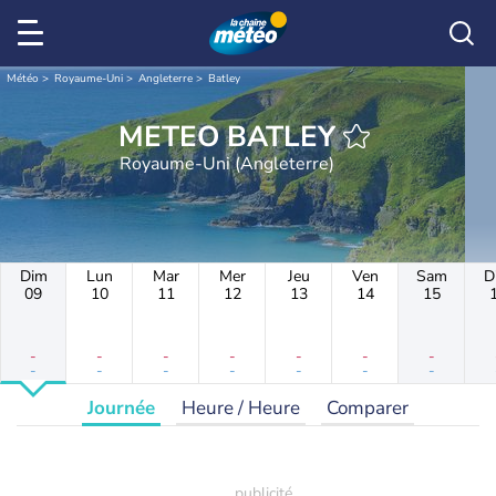
Météo
Royaume-Uni
Angleterre
Batley
METEO BATLEY
Royaume-Uni (Angleterre)
Dim
Lun
Mar
Mer
Jeu
Ven
Sam
D
09
10
11
12
13
14
15
-
-
-
-
-
-
-
-
-
-
-
-
-
-
Journée
Heure / Heure
Comparer