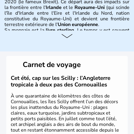
2020 (le fameux Brexit). Ce départ aura des impacts sur
la frontière entre l'
Irlande
et le
Royaume-Uni
(qui scinde
l'île d'Irlande entre l'Eire et l'Irlande du Nord, nation
constitutive du Royaume-Uni) et devient une frontière
terrestre extérieure de l'
Union européenne
.
Sa monnaie est la
livre sterling
. Le temps y est souvent
instable avec de nombreuses précipitations : il s’agit d’un
climat océanique tempéré. La Croix de Saint-George est
l’emblème national qui sert d’illustration au drapeau
rouge et bleu bien connu.
Carnet de voyage
Histoire et administration
L'Angleterre est l’une des quatre nations constitutives du
Cet été, cap sur les Scilly : l’Angleterre
Royaume-Uni
. Elle est peuplée de plus de 50 millions
tropicale à deux pas des Cornouailles
d’habitants, les
Anglais
, et constitue à elle seule, près de
84% de la population de l’ensemble. Le pays s’est créé au
À une quarantaine de kilomètres des côtes de
Xème siècle et tient son nom des
Angles
, peuple
Cornouailles, les îles Scilly offrent l’un des décors
germanique installé sur ces terres. Première démocratie
les plus inattendus du Royaume-Uni : plages
parlementaire au monde, elle doit son développement à
claires, eaux turquoise, jardins subtropicaux et
l’essor industriel du XIXème siècle.
petits ports paisibles. En juillet comme tout l’été,
cet archipel anglais a des airs de bout du monde,
tout en restant étonnamment accessible depuis le