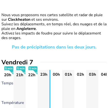
Nous vous proposons nos cartes satellite et radar de pluie
sur
Cleckheaton
et ses environs.
Suivez les déplacements, en temps réel, des nuages et de la
pluie en
Angleterre
.
Activez les impacts de foudre pour suivre le déplacement
des orages.
Pas de précipitations dans les deux jours.
Vendredi 7
5 min
5 min
5 min
23h
00h
01h
02h
03h
04h
20h
21h
22h
+
+
+
Temps
Température