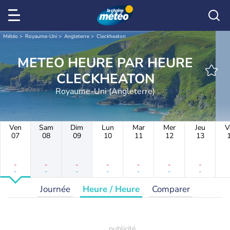
Météo
Royaume-Uni
Angleterre
Cleckheaton
METEO HEURE PAR HEURE
CLECKHEATON
Royaume-Uni (Angleterre)
Ven
Sam
Dim
Lun
Mar
Mer
Jeu
V
07
08
09
10
11
12
13
-
-
-
-
-
-
-
-
-
-
-
-
-
-
Journée
Heure / Heure
Comparer