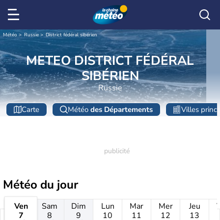
Météo
Russie
District fédéral sibérien
METEO DISTRICT FÉDÉRAL
SIBÉRIEN
Russie
Carte
Météo
des Départements
Villes princ
Météo
du jour
Ven
Sam
Dim
Lun
Mar
Mer
Jeu
7
8
9
10
11
12
13