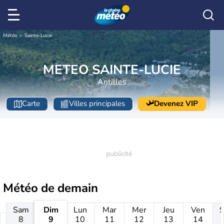
Météo
Sainte-Lucie
METEO SAINTE-LUCIE
Antilles
Carte
Villes principales
Devenez VIP
Météo de
demain
Sam
Dim
Lun
Mar
Mer
Jeu
Ven
8
9
10
11
12
13
14