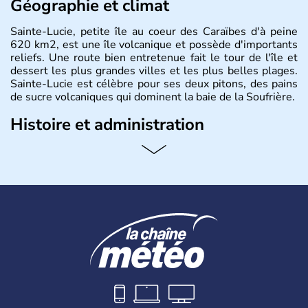
Géographie et climat
Sainte-Lucie, petite île au coeur des Caraïbes d'à peine
620 km2, est une île volcanique et possède d'importants
reliefs. Une route bien entretenue fait le tour de l'île et
dessert les plus grandes villes et les plus belles plages.
Sainte-Lucie est célèbre pour ses deux pitons, des pains
de sucre volcaniques qui dominent la baie de la Soufrière.
Histoire et administration
Après être passée entre les mains des Français puis des
Anglais, Sainte-Lucie est aujourd'hui un Etat indépendant,
membre du Commonwealth, avec sa propre monnaie, le
dollar des Caraïbes. La langue officielle est l'anglais. Ses
origines la rendent unique dans la Caraïbe, entre charme
romantique à l'anglaise et villes aux noms francophones.