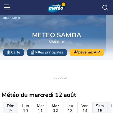
Météo
Samoa
METEO SAMOA
Océanie
Carte
Villes principales
Devenez VIP
Météo du
mercredi 12 août
Dim
Lun
Mar
Mer
Jeu
Ven
Sam
9
10
11
12
13
14
15