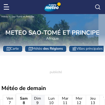
Météo
Sao-Tomé et Principe
METEO SAO-TOMÉ ET PRINCIPE
Afrique
Carte
Météo
des Régions
Villes principales
Météo de
demain
Ven
Sam
Dim
Lun
Mar
Mer
Jeu
7
8
9
10
11
12
13