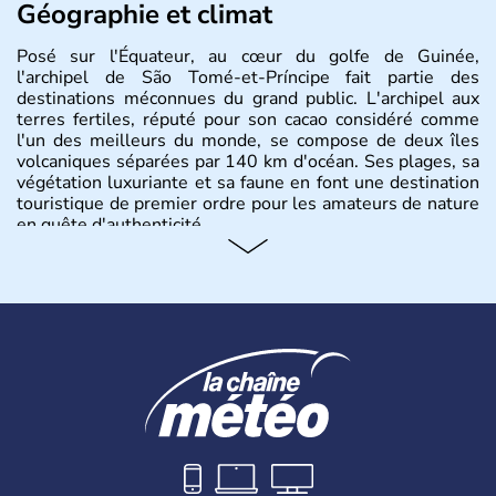
Géographie et climat
Posé sur l'Équateur, au cœur du golfe de Guinée,
l'archipel de São Tomé-et-Príncipe fait partie des
destinations méconnues du grand public. L'archipel aux
terres fertiles, réputé pour son cacao considéré comme
l'un des meilleurs du monde, se compose de deux îles
volcaniques séparées par 140 km d'océan. Ses plages, sa
végétation luxuriante et sa faune en font une destination
touristique de premier ordre pour les amateurs de nature
en quête d'authenticité.
Histoire et administration
Indépendant depuis 1975 après cinq siècles de
colonisation portugaise, l'archipel de São Tomé-et-
Príncipe, avec sa superficie totale de 1 001 km2, est l'un
des plus petits états de la planète. Le pays fut un
laboratoire de la traite négrière jusqu'en 1876, date à
laquelle l'esclavage fut aboli sur l'archipel, qui obtient son
indépendance le 12 juillet 1975. São Tomé-et-Príncipe
est aujourd'hui une république parlementaire
démocratique et pluraliste.