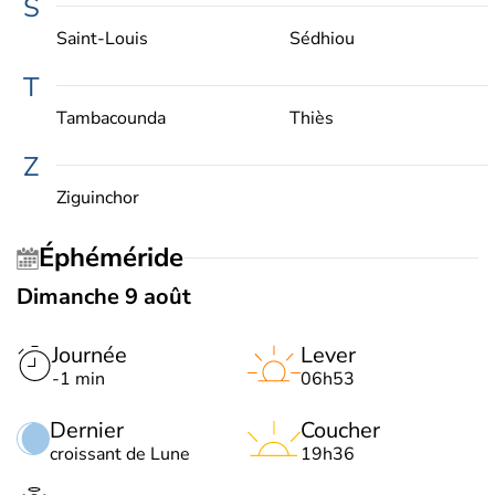
S
Saint-Louis
Sédhiou
T
Tambacounda
Thiès
Z
Ziguinchor
Éphéméride
Dimanche 9 août
Journée
Lever
-1 min
06h53
Dernier
Coucher
croissant de Lune
19h36