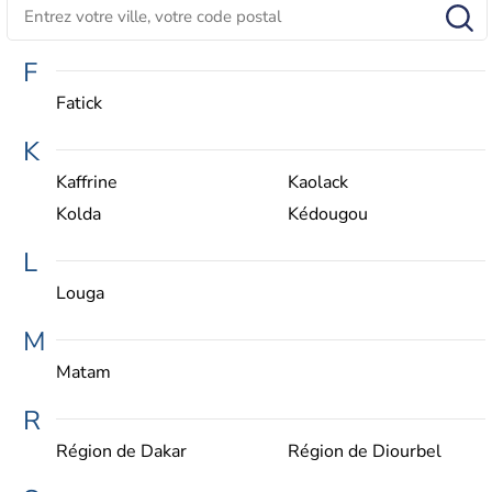
F
Fatick
K
Kaffrine
Kaolack
Kolda
Kédougou
L
Louga
M
Matam
R
Région de Dakar
Région de Diourbel