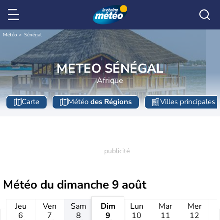
Météo
Sénégal
METEO SÉNÉGAL
Afrique
Carte
Météo
des Régions
Villes principales
Météo du
dimanche 9 août
Jeu
Ven
Sam
Dim
Lun
Mar
Mer
6
7
8
9
10
11
12