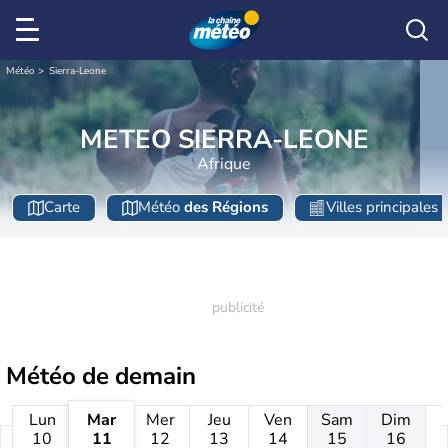
Météo
Sierra-Leone
METEO SIERRA-LEONE
Afrique
Carte
Météo
des Régions
Villes principales
Météo de
demain
Lun
Mar
Mer
Jeu
Ven
Sam
Dim
10
11
12
13
14
15
16