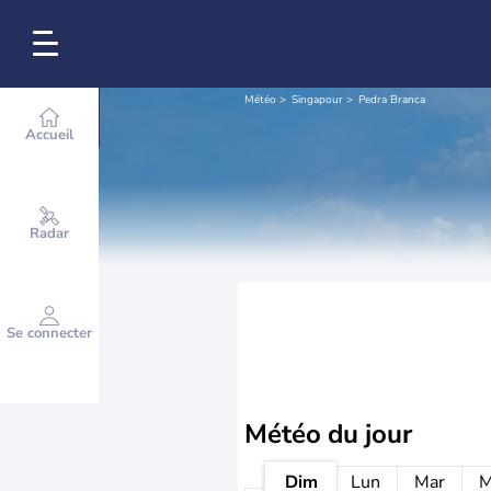
Météo
Singapour
Pedra Branca
Accueil
Radar
Se connecter
Météo
du jour
Dim
Lun
Mar
M