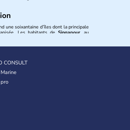
tion
d une soixantaine d’îles dont la principale
anisée. Les habitants de
Singapour
, au
une végétation luxuriante. Le profil de la
mposée essentiellement de chinois en large
O CONSULT
 Marine
 pro