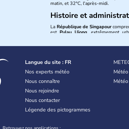
matin, et 32°C, l'après-midi.
Histoire et administra
La
République de Singapour
compren
est
Pulau Ujong
, extrêmement urb
nombre de 4,5 millions, profitent d’
population locale est très divers, co
majorité, de malais, puis d’Indiens.
Langue du site : FR
METE
Nos experts météo
Météo
Nous connaître
Météo
Nous rejoindre
Nous contacter
Légende des pictogrammes
Retrouvez nos applications :