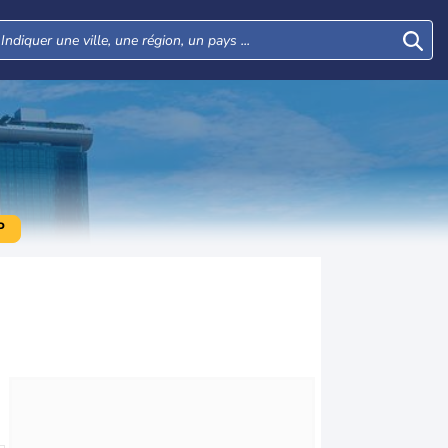
P
Jeu
Ven
Sam
Dim