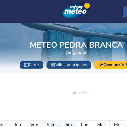
METEO PEDRA BRANCA
Singapour
Carte
Villes principales
Devenez VI
er
Jeu
Ven
Sam
Dim
Lun
Mar
Mer