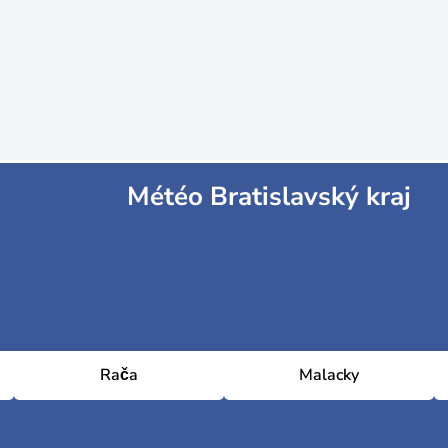
Météo Bratislavský kraj
Rača
Malacky