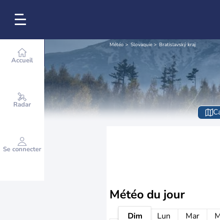
Météo
Slovaquie
Bratislavský kraj
Accueil
Radar
Ca
Se connecter
Météo
du jour
Dim
Lun
Mar
M