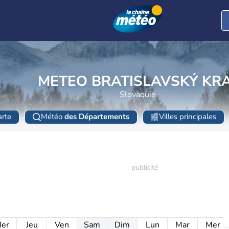
METEO BRATISLAVSKÝ KRA
Slovaquie
rte
Météo
des Départements
Villes principales
er
Jeu
Ven
Sam
Dim
Lun
Mar
Mer