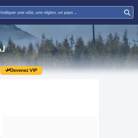
J
Devenez VIP
Jeu
Ven
Sam
Dim