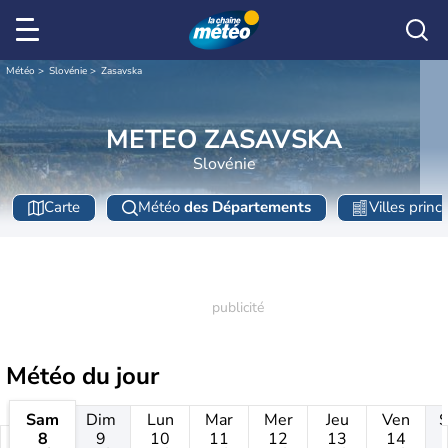
Météo
Slovénie
Zasavska
METEO ZASAVSKA
Slovénie
Carte
Météo
des Départements
Villes princ
Météo
du jour
Sam
Dim
Lun
Mar
Mer
Jeu
Ven
8
9
10
11
12
13
14