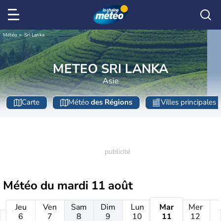
Météo
Sri Lanka
METEO SRI LANKA
Asie
Carte
Météo
des Régions
Villes principales
Météo du
mardi 11 août
Jeu
Ven
Sam
Dim
Lun
Mar
Mer
6
7
8
9
10
11
12