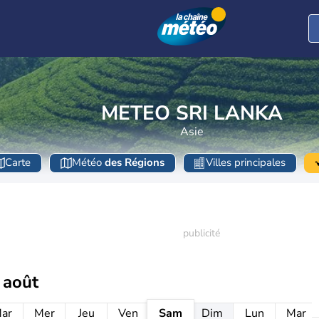
METEO SRI LANKA
Asie
Carte
Météo
des Régions
Villes principales
 août
ar
Mer
Jeu
Ven
Sam
Dim
Lun
Mar