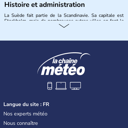
Histoire et administration
La Suède fait partie de la Scandinavie. Sa capitale est
Stockholm, mais de nombreuses autres villes en font la
renommée comme Malmö et Göteborg. Elle fait partie de
l'Union Européenne, mais n'a pas intégré la zone euro.
Monarchie depuis presque un millénaire, la Suède
possède un roi mais qui n'a qu'un rôle symbolique. La
Suède est depuis longtemps un grand exportateur de fer,
de cuivre et de bois.
Langue du site : FR
Nos experts météo
Nous connaître