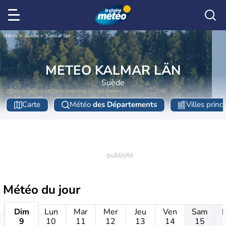
Météo
Suède
Kalmar län
METEO KALMAR LÄN
Suède
Carte
Météo
des Départements
Villes princ
Météo
du jour
Dim
Lun
Mar
Mer
Jeu
Ven
Sam
9
10
11
12
13
14
15