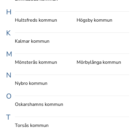
H
Hultsfreds kommun
Högsby kommun
K
Kalmar kommun
M
Mönsterås kommun
Mörbylånga kommun
N
Nybro kommun
O
Oskarshamns kommun
T
Torsås kommun