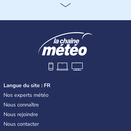
Histoire et administration
Le peuple Helvète est à l'origine de la fondation de la
Suisse suite à une migration forcée. En 1291, le pacte
féodal marque la naissance de la Suisse sous la forme
d'une alliance composée de plusieurs cantons. L'Etat
fédéral n'est créé qu'en 1848 et signe l'abolition des
frontières, ainsi que l'établissement d'une monnaie
unique et d'une armée. La première constitution est
rédigée à la même année, le droit de référendum est
ajouté 26 ans plus tard.
Langue du site : FR
Nos experts météo
Nous connaître
Nous rejoindre
Nous contacter