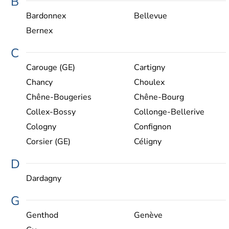
B
Bardonnex
Bellevue
Bernex
C
Carouge (GE)
Cartigny
Chancy
Choulex
Chêne-Bougeries
Chêne-Bourg
Collex-Bossy
Collonge-Bellerive
Cologny
Confignon
Corsier (GE)
Céligny
D
Dardagny
G
Genthod
Genève