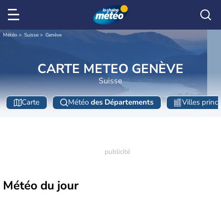
Météo
Suisse
Genève
CARTE METEO GENÈVE
Suisse
Carte
Météo
des Départements
Villes princ
Météo
du jour