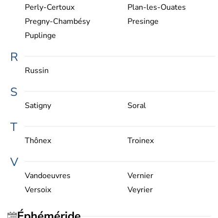
Perly-Certoux
Plan-les-Ouates
Pregny-Chambésy
Presinge
Puplinge
R
Russin
S
Satigny
Soral
T
Thônex
Troinex
V
Vandoeuvres
Vernier
Versoix
Veyrier
Éphéméride