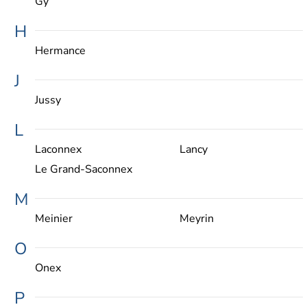
Gy
H
Hermance
J
Jussy
L
Laconnex
Lancy
Le Grand-Saconnex
M
Meinier
Meyrin
O
Onex
P