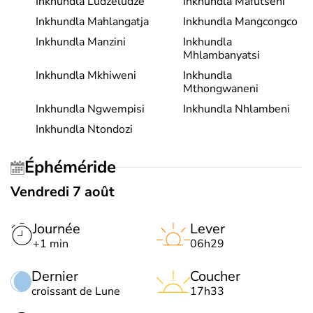
Inkhundla Ludzeludze
Inkhundla Mafutseni
Inkhundla Mahlangatja
Inkhundla Mangcongco
Inkhundla Manzini
Inkhundla
Mhlambanyatsi
Inkhundla Mkhiweni
Inkhundla
Mthongwaneni
Inkhundla Ngwempisi
Inkhundla Nhlambeni
Inkhundla Ntondozi
Éphéméride
Vendredi 7 août
Journée
Lever
+1 min
06h29
Dernier
Coucher
croissant de Lune
17h33