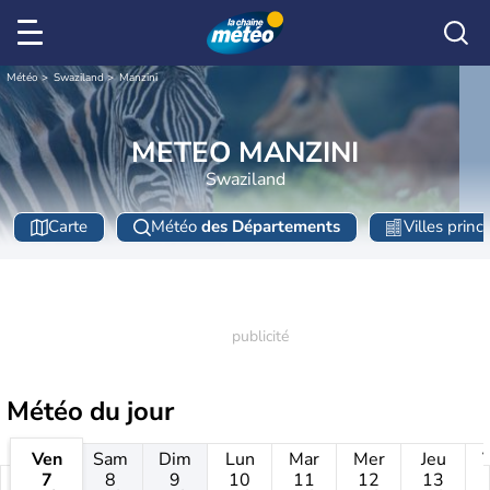
Météo
Swaziland
Manzini
METEO MANZINI
Swaziland
Carte
Météo
des Départements
Villes princ
Météo
du jour
Ven
Sam
Dim
Lun
Mar
Mer
Jeu
7
8
9
10
11
12
13