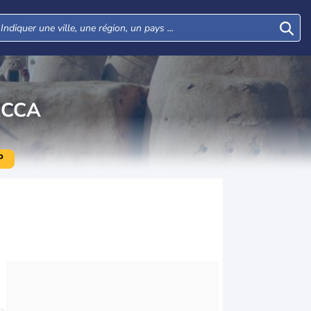
ACCA
P
Jeu
Ven
Sam
Dim