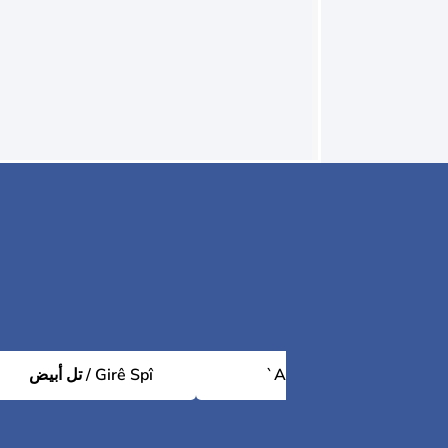
تل أبيض / Girê Spî
`Ayn `Isa