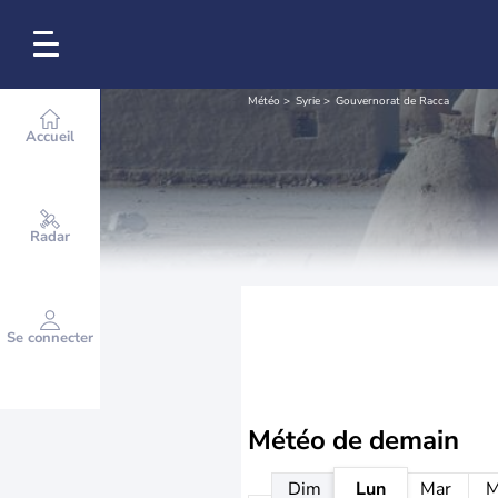
Météo
Syrie
Gouvernorat de Racca
Accueil
Radar
Se connecter
Météo de
demain
Dim
Lun
Mar
M