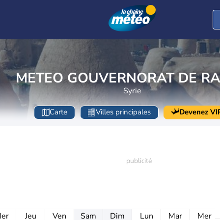
METEO GOUVERNORAT DE R
Syrie
Carte
Villes principales
Devenez VI
er
Jeu
Ven
Sam
Dim
Lun
Mar
Mer