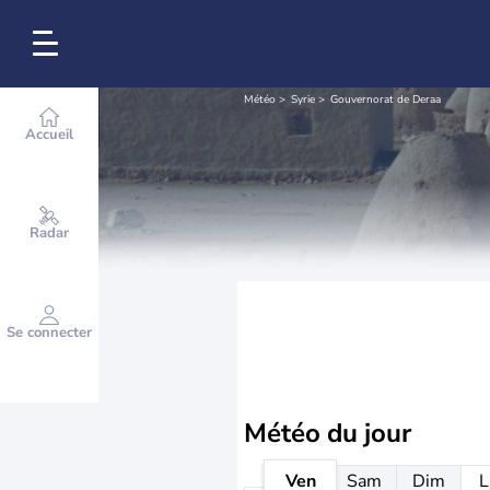
Météo
Syrie
Gouvernorat de Deraa
Accueil
Radar
Se connecter
Météo
du jour
Ven
Sam
Dim
L