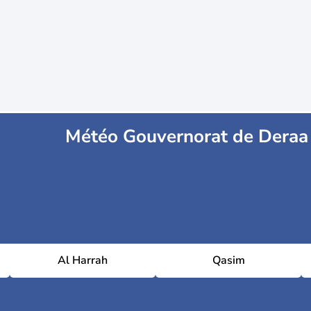
Météo Gouvernorat de Deraa
Al Harrah
Qasim