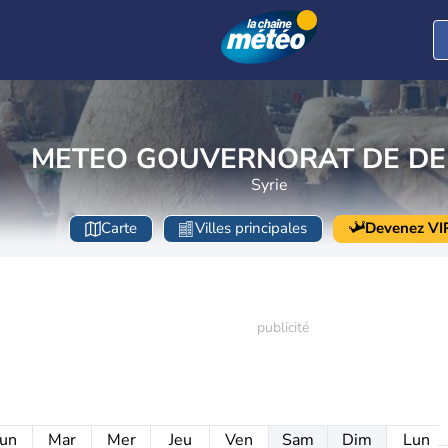
METEO GOUVERNORAT DE D
Syrie
Carte
Villes principales
Devenez VI
un
Mar
Mer
Jeu
Ven
Sam
Dim
Lun