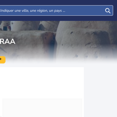
ERAA
P
Mar
Mer
Jeu
Ven