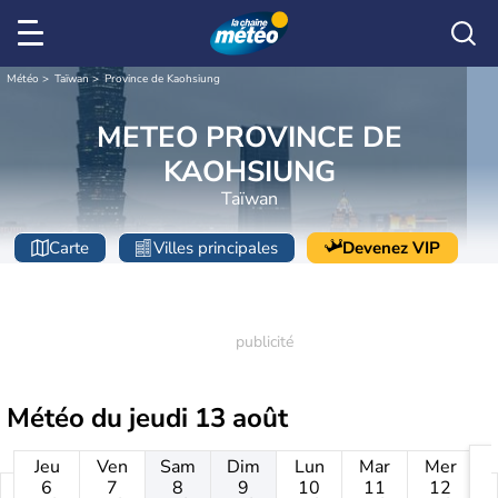
Météo
Taïwan
Province de Kaohsiung
METEO PROVINCE DE
KAOHSIUNG
Taïwan
Carte
Villes principales
Devenez VIP
Météo du
jeudi 13 août
Jeu
Ven
Sam
Dim
Lun
Mar
Mer
6
7
8
9
10
11
12