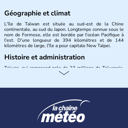
Géographie et climat
L'île de Taïwan est située au sud-est de la Chine
continentale, au sud du Japon. Longtemps connue sous le
nom de Formose, elle est bordée par l'océan Pacifique à
l'est. D'une longueur de 394 kilomètres et de 144
kilomètres de large, l'île a pour capitale New Taïpei.
Histoire et administration
Taïwan, qui comprend près de 23 millions de Taïwanais,
joue un rôle important dans l'économie mondiale en
fournissant une bonne partie des produits électroniques
de la planète, fabriqués dans leurs usines en Chine et
dans d'autres pays d'Asie du Sud-Est. La monnaie
nationale est le dollar taïwanais.