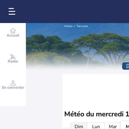
Météo
Tanzanie
Accueil
Radar
Se connecter
Météo du
mercredi 
Dim
Lun
Mar
M