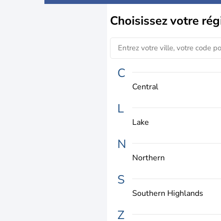
Choisissez
votre rég
C
Central
L
Lake
N
Northern
S
Southern Highlands
Z