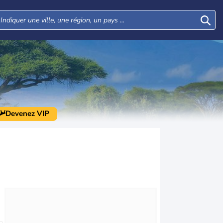
Devenez VIP
Jeu
Ven
Sam
Dim