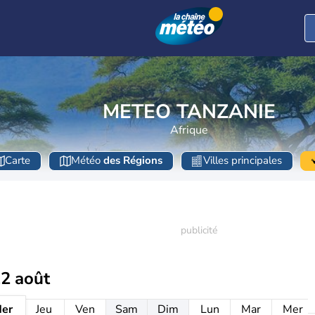
METEO TANZANIE
Afrique
Carte
Météo
des Régions
Villes principales
12 août
er
Jeu
Ven
Sam
Dim
Lun
Mar
Mer