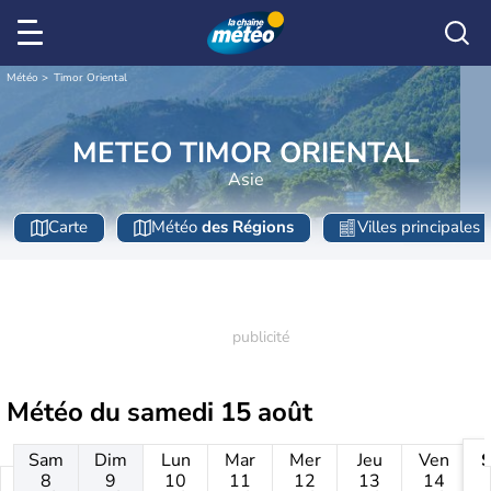
Météo
Timor Oriental
METEO TIMOR ORIENTAL
Asie
Carte
Météo
des Régions
Villes principales
Météo du
samedi 15 août
Sam
Dim
Lun
Mar
Mer
Jeu
Ven
8
9
10
11
12
13
14