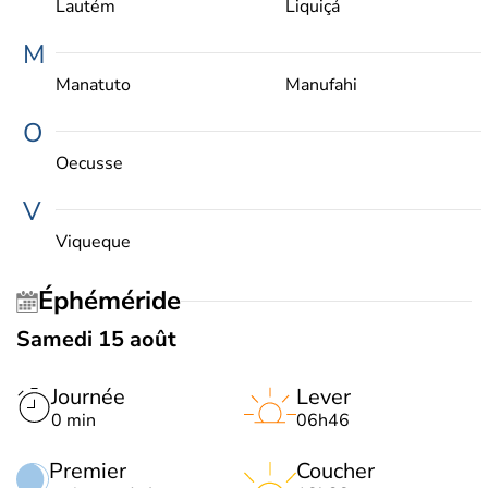
Lautém
Liquiçá
M
Manatuto
Manufahi
O
Oecusse
V
Viqueque
Éphéméride
Samedi 15 août
Journée
Lever
0 min
06h46
Premier
Coucher