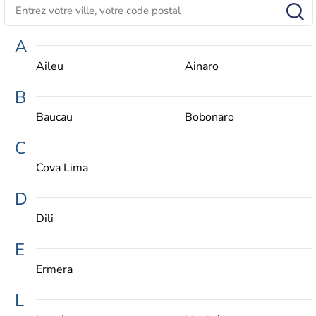
A
Aileu
Ainaro
B
Baucau
Bobonaro
C
Cova Lima
D
Dili
E
Ermera
L