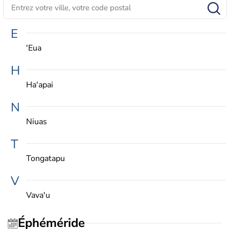
E
'Eua
H
Ha'apai
N
Niuas
T
Tongatapu
V
Vava'u
Éphéméride