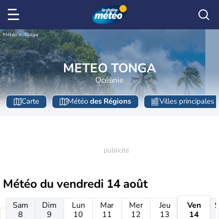
Météo
Tonga
METEO TONGA
Océanie
Carte
Météo
des Régions
Villes principales
Météo du
vendredi 14 août
Sam
Dim
Lun
Mar
Mer
Jeu
Ven
8
9
10
11
12
13
14