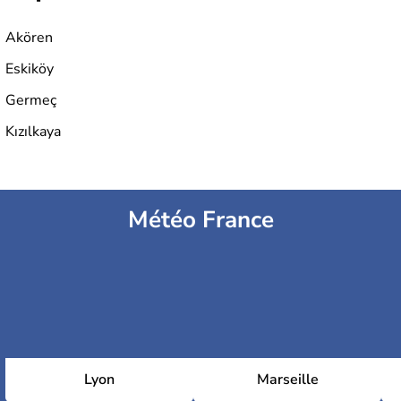
Akören
Eskiköy
Germeç
Kızılkaya
Météo France
Lyon
Marseille