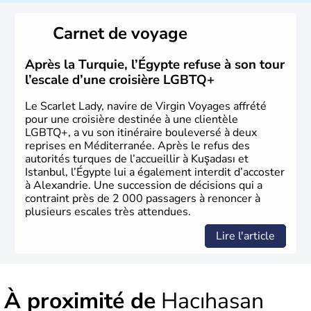
originaire d'Asie ayant émigré vers l'Ouest. Ces tribus
hétérogènes se sont organisées en différents royaumes
Carnet de voyage
qui constitueront en 1299 les fondations de l'Empire
ottoman. Après avoir rattaché l'Anatolie et la Thrace
orientale au territoire turc, la République est proclamée
Après la Turquie, l’Égypte refuse à son tour
le 29 octobre 1923. Ankara remplace alors Istanbul au
l’escale d’une croisière LGBTQ+
titre de capitale du pays.
Le Scarlet Lady, navire de Virgin Voyages affrété
pour une croisière destinée à une clientèle
LGBTQ+, a vu son itinéraire bouleversé à deux
reprises en Méditerranée. Après le refus des
autorités turques de l’accueillir à Kuşadası et
Istanbul, l’Égypte lui a également interdit d’accoster
à Alexandrie. Une succession de décisions qui a
contraint près de 2 000 passagers à renoncer à
plusieurs escales très attendues.
Lire l'article
À proximité de
Hacıhasan