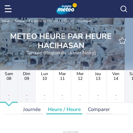
Météo
Turquie
Région de la mer Noire
Çorum
Hacıhasan
METEO HEURE PAR HEURE
HACIHASAN
Turquie (Région de la mer Noire)
Sam
Dim
Lun
Mar
Mer
Jeu
Ven
S
08
09
10
11
12
13
14
-
-
-
-
-
-
-
-
-
-
-
-
-
-
Journée
Heure / Heure
Comparer