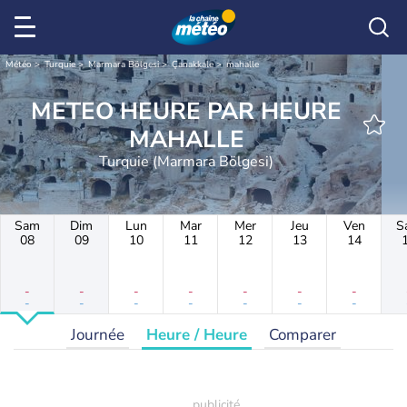
Météo
Turquie
Marmara Bölgesi
Çanakkale
mahalle
METEO HEURE PAR HEURE
MAHALLE
Turquie (Marmara Bölgesi)
Sam
Dim
Lun
Mar
Mer
Jeu
Ven
S
08
09
10
11
12
13
14
-
-
-
-
-
-
-
-
-
-
-
-
-
-
Journée
Heure / Heure
Comparer