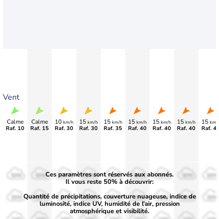
Vent
Calme
Calme
10
15
15
15
15
15
15
km/h
km/h
km/h
km/h
km/h
km/h
km/
Raf. 10
Raf. 15
Raf. 30
Raf. 30
Raf. 35
Raf. 40
Raf. 40
Raf. 40
Raf. 4
Ces paramètres sont réservés aux abonnés.
50%
50%
50%
50%
50%
50%
50%
50%
50%
Il vous reste 50% à découvrir:
Quantité de précipitations, couverture nuageuse, indice de
30%
30%
30%
30%
30%
30%
30%
30%
30%
luminosité, indice UV, humidité de l'air, pression
atmosphérique et visibilité.