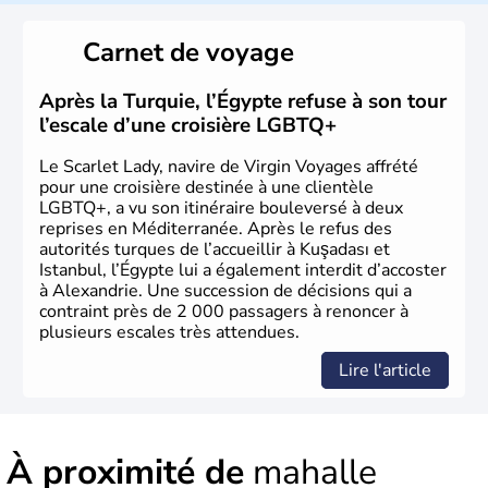
originaire d'Asie ayant émigré vers l'Ouest. Ces tribus
hétérogènes se sont organisées en différents royaumes
Carnet de voyage
qui constitueront en 1299 les fondations de l'Empire
ottoman. Après avoir rattaché l'Anatolie et la Thrace
orientale au territoire turc, la République est proclamée
Après la Turquie, l’Égypte refuse à son tour
le 29 octobre 1923. Ankara remplace alors Istanbul au
l’escale d’une croisière LGBTQ+
titre de capitale du pays.
Le Scarlet Lady, navire de Virgin Voyages affrété
pour une croisière destinée à une clientèle
LGBTQ+, a vu son itinéraire bouleversé à deux
reprises en Méditerranée. Après le refus des
autorités turques de l’accueillir à Kuşadası et
Istanbul, l’Égypte lui a également interdit d’accoster
à Alexandrie. Une succession de décisions qui a
contraint près de 2 000 passagers à renoncer à
plusieurs escales très attendues.
Lire l'article
À proximité de
mahalle