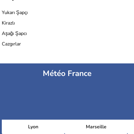
Yukarı Şapçı
Kirazlı
Aşağı Şapcı
Cazgırlar
Météo France
Lyon
Marseille