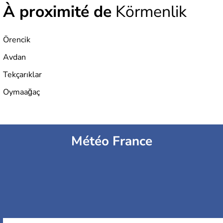
À proximité de
Körmenlik
Örencik
Avdan
Tekçarıklar
Oymaağaç
Météo France