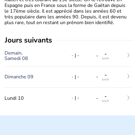
Espagne puis en France sous la forme de Gaëtan depuis
le 17ème siècle. Il est apprécié dans les années 60 et
très populaire dans les années 90. Depuis, il est devenu
plus rare, tout en restant un prénom bien identifié.
jours suivants
Demain,
-
-
|
-
-
Samedi 08
km/h
-
-
|
-
Dimanche 09
-
km/h
-
-
|
-
Lundi 10
-
km/h