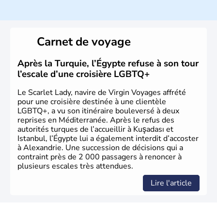
La Turquie est à l'origine composée d'un peuple nomade
originaire d'Asie ayant émigré vers l'Ouest. Ces tribus
hétérogènes se sont organisées en différents royaumes
Carnet de voyage
qui constitueront en 1299 les fondations de l'Empire
ottoman. Après avoir rattaché l'Anatolie et la Thrace
orientale au territoire turc, la République est proclamée
Après la Turquie, l’Égypte refuse à son tour
le 29 octobre 1923. Ankara remplace alors Istanbul au
l’escale d’une croisière LGBTQ+
titre de capitale du pays.
Le Scarlet Lady, navire de Virgin Voyages affrété
pour une croisière destinée à une clientèle
LGBTQ+, a vu son itinéraire bouleversé à deux
reprises en Méditerranée. Après le refus des
autorités turques de l’accueillir à Kuşadası et
Istanbul, l’Égypte lui a également interdit d’accoster
à Alexandrie. Une succession de décisions qui a
contraint près de 2 000 passagers à renoncer à
plusieurs escales très attendues.
Lire l'article