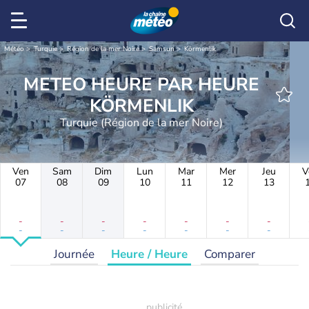
Météo
Turquie
Région de la mer Noire
Samsun
Körmenlik
METEO HEURE PAR HEURE
KÖRMENLIK
Turquie (Région de la mer Noire)
Ven
Sam
Dim
Lun
Mar
Mer
Jeu
V
07
08
09
10
11
12
13
-
-
-
-
-
-
-
-
-
-
-
-
-
-
Journée
Heure / Heure
Comparer