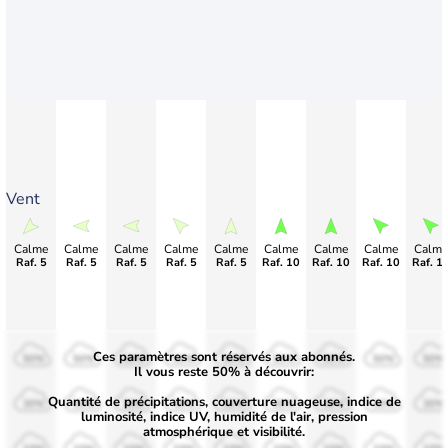
Vent
Calme
Calme
Calme
Calme
Calme
Calme
Calme
Calme
Calme
Raf. 5
Raf. 5
Raf. 5
Raf. 5
Raf. 5
Raf. 10
Raf. 10
Raf. 10
Raf. 1
Ces paramètres sont réservés aux abonnés.
50%
50%
50%
50%
50%
50%
50%
50%
50%
Il vous reste 50% à découvrir:
Quantité de précipitations, couverture nuageuse, indice de
30%
30%
30%
30%
30%
30%
30%
30%
30%
luminosité, indice UV, humidité de l'air, pression
atmosphérique et visibilité.