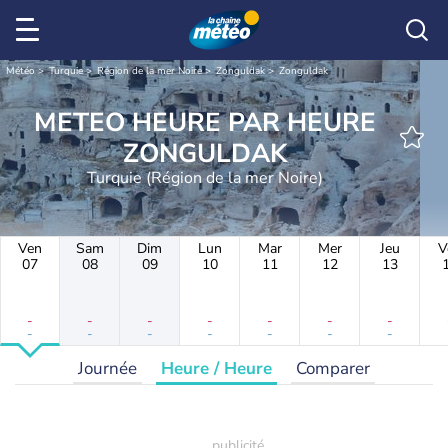
Météo
Turquie
Région de la mer Noire
Zonguldak
Zonguldak
METEO HEURE PAR HEURE
ZONGULDAK
Turquie (Région de la mer Noire)
Ven
Sam
Dim
Lun
Mar
Mer
Jeu
V
07
08
09
10
11
12
13
-
-
-
-
-
-
-
-
-
-
-
-
-
-
Journée
Heure / Heure
Comparer