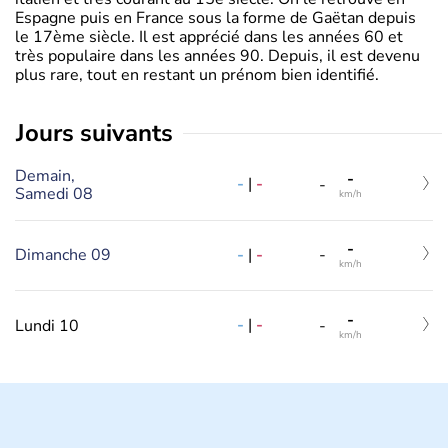
Espagne puis en France sous la forme de Gaëtan depuis
le 17ème siècle. Il est apprécié dans les années 60 et
très populaire dans les années 90. Depuis, il est devenu
plus rare, tout en restant un prénom bien identifié.
jours suivants
Demain,
-
-
|
-
-
Samedi 08
km/h
-
-
|
-
Dimanche 09
-
km/h
-
-
|
-
Lundi 10
-
km/h