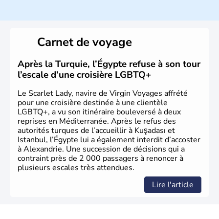
La Turquie est à l'origine composée d'un peuple nomade
originaire d'Asie ayant émigré vers l'Ouest. Ces tribus
hétérogènes se sont organisées en différents royaumes
Carnet de voyage
qui constitueront en 1299 les fondations de l'Empire
ottoman. Après avoir rattaché l'Anatolie et la Thrace
orientale au territoire turc, la République est proclamée
Après la Turquie, l’Égypte refuse à son tour
le 29 octobre 1923. Ankara remplace alors Istanbul au
l’escale d’une croisière LGBTQ+
titre de capitale du pays.
Le Scarlet Lady, navire de Virgin Voyages affrété
pour une croisière destinée à une clientèle
LGBTQ+, a vu son itinéraire bouleversé à deux
reprises en Méditerranée. Après le refus des
autorités turques de l’accueillir à Kuşadası et
Istanbul, l’Égypte lui a également interdit d’accoster
à Alexandrie. Une succession de décisions qui a
contraint près de 2 000 passagers à renoncer à
plusieurs escales très attendues.
Lire l'article