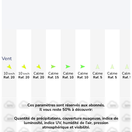
Vent
10
10
Calme
Calme
Calme
Calme
Calme
Calme
Calme
km/h
km/h
Raf. 20
Raf. 20
Raf. 20
Raf. 15
Raf. 10
Raf. 10
Raf. 5
Raf. 5
Raf. 5
Ces paramètres sont réservés aux abonnés.
50%
50%
50%
50%
50%
50%
50%
50%
50%
Il vous reste 50% à découvrir:
Quantité de précipitations, couverture nuageuse, indice de
30%
30%
30%
30%
30%
30%
30%
30%
30%
luminosité, indice UV, humidité de l'air, pression
atmosphérique et visibilité.