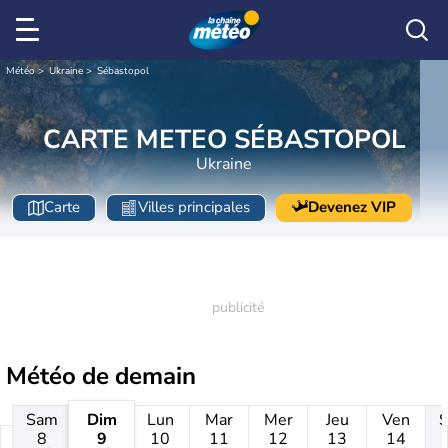
Météo
Ukraine
Sébastopol
CARTE METEO SÉBASTOPOL
Ukraine
Carte
Villes principales
Devenez VIP
Météo de
demain
Sam
Dim
Lun
Mar
Mer
Jeu
Ven
8
9
10
11
12
13
14