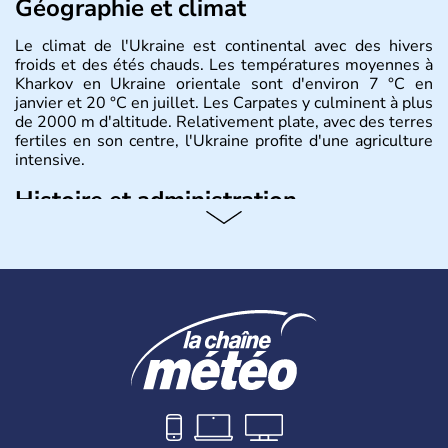
Géographie et climat
Le climat de l'Ukraine est continental avec des hivers
froids et des étés chauds. Les températures moyennes à
Kharkov en Ukraine orientale sont d'environ 7 °C en
janvier et 20 °C en juillet. Les Carpates y culminent à plus
de 2000 m d'altitude. Relativement plate, avec des terres
fertiles en son centre, l'Ukraine profite d'une agriculture
intensive.
Histoire et administration
L'Ukraine est le deuxième plus grand état d'Europe de
l'Est. Le pays est bordé par la Mer Noire au Sud et la
Biélorussie au Nord. La capitale s'appelle Kiev et
l'ukrainien en est la langue officielle. Son indépendance
remonte au 24 août 1991. Sébastopol, Karkhov et
Odessa sont les principales villes d'Ukraine.