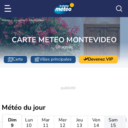
Météo
Uruguay
Montevideo
CARTE METEO MONTEVIDEO
Uruguay
Carte
Villes principales
Devenez VIP
Météo
du jour
Dim
Lun
Mar
Mer
Jeu
Ven
Sam
9
10
11
12
13
14
15