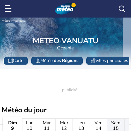
Météo
Vanuatu
METEO VANUATU
Océanie
Carte
Météo
des Régions
Villes principales
Météo
du jour
Dim
Lun
Mar
Mer
Jeu
Ven
Sam
9
10
11
12
13
14
15