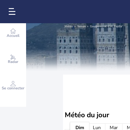
Météo
Yemen
Gouvernorat d'Al Bayda'
Accueil
Radar
Se connecter
Météo
du jour
Dim
Lun
Mar
M