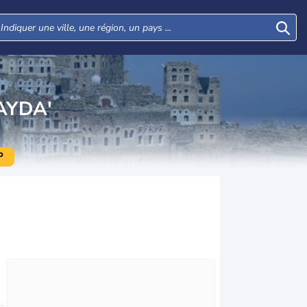
AYDA'
P
Jeu
Ven
Sam
Dim