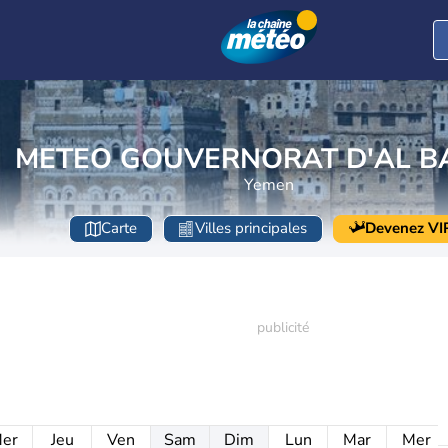
METEO GOUVERNORAT D'AL B
Yemen
Carte
Villes principales
Devenez VI
er
Jeu
Ven
Sam
Dim
Lun
Mar
Mer