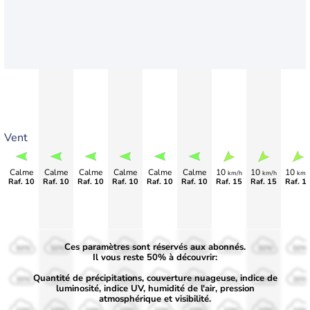
Vent
Calme
Calme
Calme
Calme
Calme
Calme
10
10
10
km/h
km/h
km/
Raf. 10
Raf. 10
Raf. 10
Raf. 10
Raf. 10
Raf. 10
Raf. 15
Raf. 15
Raf. 1
Ces paramètres sont réservés aux abonnés.
50%
50%
50%
50%
50%
50%
50%
50%
50%
Il vous reste 50% à découvrir:
Quantité de précipitations, couverture nuageuse, indice de
30%
30%
30%
30%
30%
30%
30%
30%
30%
luminosité, indice UV, humidité de l'air, pression
atmosphérique et visibilité.