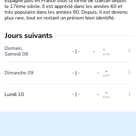
Espagne puis en France sous la forme de Gaëtan depuis
le 17ème siècle. Il est apprécié dans les années 60 et
très populaire dans les années 90. Depuis, il est devenu
plus rare, tout en restant un prénom bien identifié.
jours suivants
Demain,
-
-
|
-
-
Samedi 08
km/h
-
-
|
-
Dimanche 09
-
km/h
-
-
|
-
Lundi 10
-
km/h