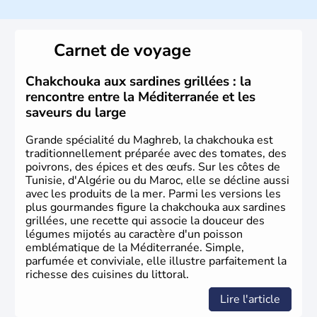
Sétif, Sidi Bel Abbès, Oran, Constantine, Tizi Ouzou, Blida
sont quelques unes des villes principales du pays.
L’
Algérie
compte près de 35 millions d’
Algériens
, dont
Carnet de voyage
près de la moitié ont moins de 19 ans. La musique
raî
est
l’une des fiertés du pays, originaire des régions les plus à
l’ouest. Le
couscous
est l’un des plats traditionnels les
Chakchouka aux sardines grillées : la
plus appréciés.
rencontre entre la Méditerranée et les
saveurs du large
Grande spécialité du Maghreb, la chakchouka est
traditionnellement préparée avec des tomates, des
poivrons, des épices et des œufs. Sur les côtes de
Tunisie, d'Algérie ou du Maroc, elle se décline aussi
avec les produits de la mer. Parmi les versions les
plus gourmandes figure la chakchouka aux sardines
grillées, une recette qui associe la douceur des
légumes mijotés au caractère d'un poisson
emblématique de la Méditerranée. Simple,
parfumée et conviviale, elle illustre parfaitement la
richesse des cuisines du littoral.
Lire l'article