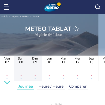
Météo
Algérie
Médéa
Tablat
METEO TABLAT
Algérie (Médéa)
Ven
Sam
Dim
Lun
Mar
Mer
Jeu
V
07
08
09
10
11
12
13
-
-
-
-
-
-
-
-
-
-
-
-
-
-
Journée
Heure / Heure
Comparer