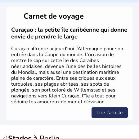
L'Allemagne est constituée de seize régions appelées
Länder, comme la Rhénanie, la Sarre ou la Saxe,
Carnet de voyage
lesquelles bénéficient d'une grande autonomie. Le pays
peut se targuer de grands noms qu'il a vu naître dans tous
les domaines, des arts à la politique en passant par la
Curaçao : la petite île caribéenne qui donne
philosophie. Hertz, Gutenberg, Heidegger, Thomas Mann,
envie de prendre le large
Herman Hesse ou bien Hegel en font partie.
Curaçao affronte aujourd’hui l’Allemagne pour son
entrée dans la Coupe du monde. L’occasion de
mettre le cap sur cette île des Caraïbes
néerlandaises, devenue l’une des belles histoires
du Mondial, mais aussi une destination maritime
pleine de caractère. Entre ses criques aux eaux
turquoise, ses plages abritées, ses spots de
plongée, son port coloré de Willemstad et ses
navigations vers Klein Curaçao, l’île a tout pour
séduire les amoureux de mer et d’évasion.
Lire l'article
Stades
à Berlin