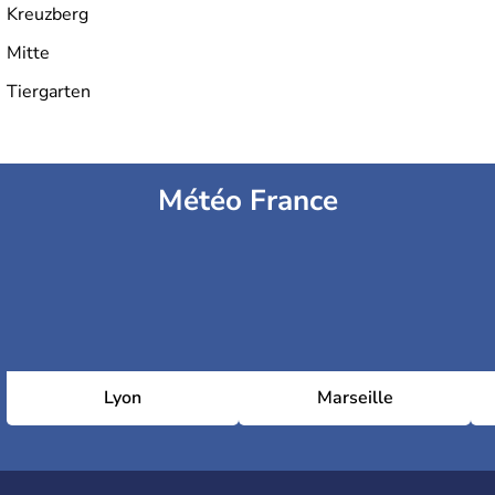
Kreuzberg
Post Stadium
Mitte
Tiergarten
Stade olympique de Berlin
Météo France
Lyon
Marseille