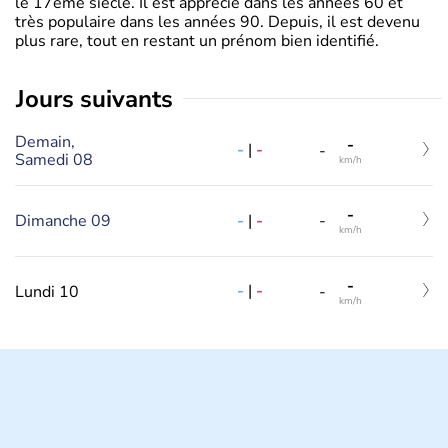
le 17ème siècle. Il est apprécié dans les années 60 et
très populaire dans les années 90. Depuis, il est devenu
plus rare, tout en restant un prénom bien identifié.
jours suivants
Demain,
-
-
|
-
-
Samedi 08
km/h
-
-
|
-
Dimanche 09
-
km/h
-
-
|
-
Lundi 10
-
km/h