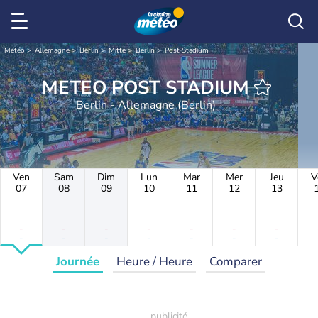
Météo
Allemagne
Berlin
Mitte
Berlin
Post Stadium
METEO POST STADIUM
Berlin - Allemagne (Berlin)
Ven
Sam
Dim
Lun
Mar
Mer
Jeu
V
07
08
09
10
11
12
13
-
-
-
-
-
-
-
-
-
-
-
-
-
-
Journée
Heure / Heure
Comparer