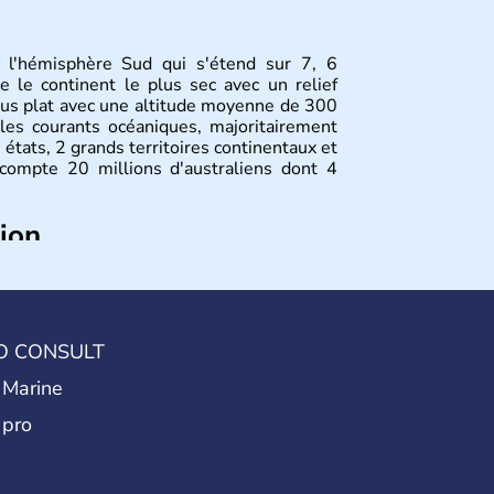
s l'hémisphère Sud qui s'étend sur 7, 6
e le continent le plus sec avec un relief
plus plat avec une altitude moyenne de 300
 les courants océaniques, majoritairement
 états, 2 grands territoires continentaux et
s compte 20 millions d'australiens dont 4
tion
ont arrivés il y a environ 70 000 ans lors
 faut attendre 1522 pour qu'un explorateur
alien, puis les années 1700 pour que l'île
ropéenne. La Grande-Bretagne revendique
O CONSULT
88, désormais jour de la fête nationale
utionnelle est encore placée sous le règne
 Marine
 pro