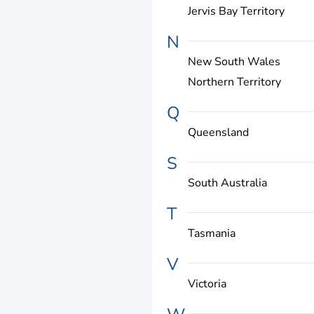
Jervis Bay Territory
N
New South Wales
Northern Territory
Q
Queensland
S
South Australia
T
Tasmania
V
Victoria