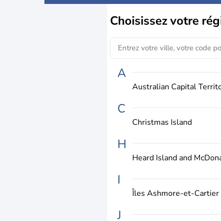
Choisissez
votre rég
A
Australian Capital Territ
C
Christmas Island
H
Heard Island and McDona
I
Îles Ashmore-et-Cartier
J