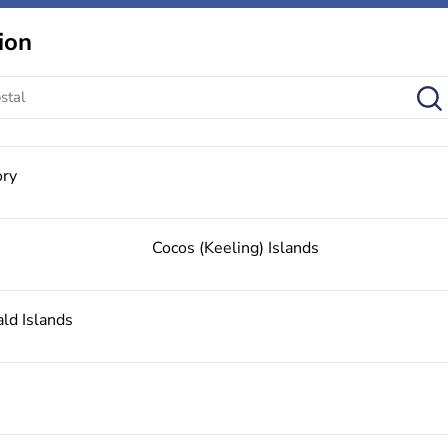
ion
ory
Cocos (Keeling) Islands
ld Islands