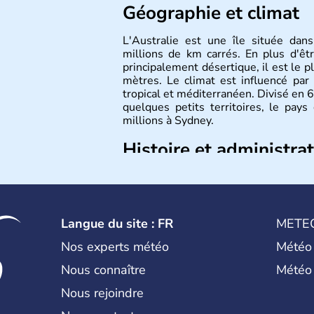
Géographie et climat
L'Australie est une île située dan
millions de km carrés. En plus d'êtr
principalement désertique, il est le 
mètres. Le climat est influencé par
tropical et méditerranéen. Divisé en 6
quelques petits territoires, le pay
millions à Sydney.
Histoire et administra
Les premiers aborigènes australiens s
de vagues de migrations humaines. Il
portugais découvre le continent austr
devienne une terre d'émigration eu
Langue du site : FR
METE
son appartenance le 26 janvier 17
australienne. Cette monarchie constit
Nos experts météo
Météo
anglais.
Nous connaître
Météo
Nous rejoindre