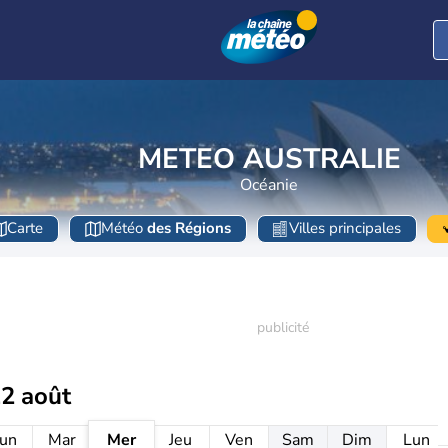
METEO AUSTRALIE
Océanie
Carte
Météo
des Régions
Villes principales
12 août
un
Mar
Mer
Jeu
Ven
Sam
Dim
Lun