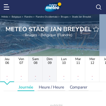
Météo
Belgique
Flandre
Flandre-Occidentale
Bruges
Stade Jan Breydel
METEO STADE JAN BREYDEL
Bruges - Belgique (Flandre)
Jeu
Ven
Sam
Dim
Lun
Mar
Mer
J
06
07
08
09
10
11
12
-
-
-
-
-
-
-
-
-
-
-
-
-
-
Journée
Heure / Heure
Comparer