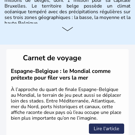
millions de belges, dont 1 million pour sa capitale
Bruxelles. Le territoire belge possède un climat
océanique tempéré avec des précipitations régulières sur
ses trois zones géographiques : la basse, la moyenne et la
haute Belgique.
Histoire et administration
L'origine du territoire de la Belgique et de son nom
provient d'une séparation de la Gaule en trois parties
Carnet de voyage
effectuée par Jules César : les Gaulois, les Aquitains et
les Belges. Décrite comme la nation la plus brave par le
général romain, la Belgique a été divisée en deux pays
Espagne-Belgique : le Mondial comme
jusqu'en 1795 : les Pays-Bas du Sud et la principauté de
prétexte pour filer vers la mer
Liège. Il faut attendre jusqu'en 1980 pour qu'elle
devienne un Etat fédéral reconnu par la constitution de
À l’approche du quart de finale Espagne-Belgique
1993.
au Mondial, le terrain de jeu peut aussi se déplacer
loin des stades. Entre Méditerranée, Atlantique,
mer du Nord, ports historiques et canaux, cette
affiche raconte deux pays où l’eau occupe une place
bien plus importante qu’on ne l’imagine.
Lire l'article