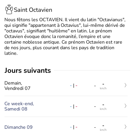
Saint Octavien
Nous fêtons les OCTAVIEN. Il vient du latin "Octavianus",
qui signifie "appartenant à Octavius", lui-même dérivé de
"octavus", signifiant "huitième" en latin. Le prénom
Octavien évoque donc la romanité, l’empire et une
certaine noblesse antique. Ce prénom Octavien est rare
de nos jours, plus courant dans les pays de tradition
latine.
jours suivants
Demain,
-
-
|
-
-
Vendredi 07
km/h
Ce week-end,
-
-
|
-
-
Samedi 08
km/h
-
-
|
-
Dimanche 09
-
km/h