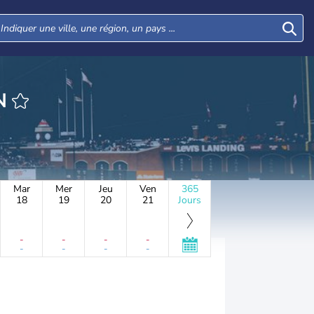
N
Mar
Mer
Jeu
Ven
365
18
19
20
21
Jours
-
-
-
-
-
-
-
-