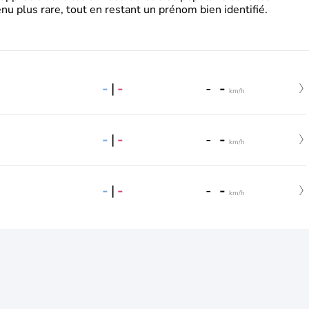
nu plus rare, tout en restant un prénom bien identifié.
-
|
-
-
-
km/h
-
|
-
-
-
km/h
-
|
-
-
-
km/h