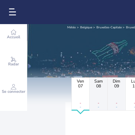
Météo
Belgique
Bruxelles-Capitale
Bruxel
Accueil
Radar
Ven
Sam
Dim
L
07
08
09
1
Se connecter
-
-
-
-
-
-