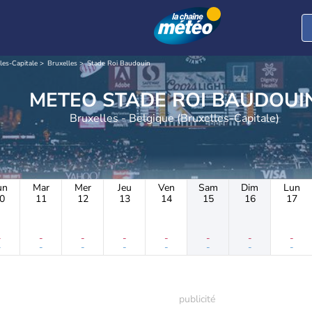
les-Capitale
Bruxelles
Stade Roi Baudouin
METEO STADE ROI BAUDOUI
Bruxelles - Belgique (Bruxelles-Capitale)
un
Mar
Mer
Jeu
Ven
Sam
Dim
Lun
0
11
12
13
14
15
16
17
-
-
-
-
-
-
-
-
-
-
-
-
-
-
-
-