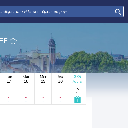
EURE TILFF
Lun
Mar
Mer
Jeu
365
17
18
19
20
Jours
-
-
-
-
-
-
-
-