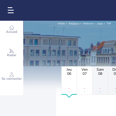
Météo
Belgique
Wallonie
Liège
Tilff
Accueil
Radar
Jeu
Ven
Sam
D
06
07
08
0
Se connecter
-
-
-
-
-
-