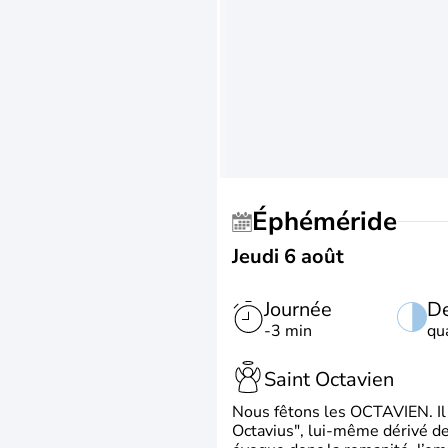
Éphéméride
Jeudi 6 août
Journée
De
-3 min
qu
Saint Octavien
Nous fêtons les OCTAVIEN. Il v
Octavius", lui-même dérivé de 