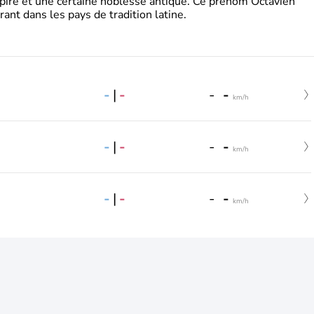
pire et une certaine noblesse antique. Ce prénom Octavien
rant dans les pays de tradition latine.
-
|
-
-
-
km/h
-
|
-
-
-
km/h
-
|
-
-
-
km/h