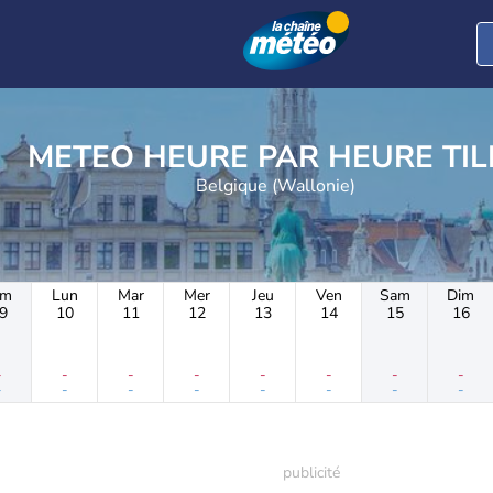
METEO HEURE PAR H
Belgique (Wallonie)
im
Lun
Mar
Mer
Jeu
Ven
Sam
Dim
9
10
11
12
13
14
15
16
-
-
-
-
-
-
-
-
-
-
-
-
-
-
-
-